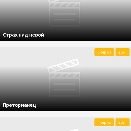
Страх над невой
8 серий
2024
Преторианец
4 серии
2024