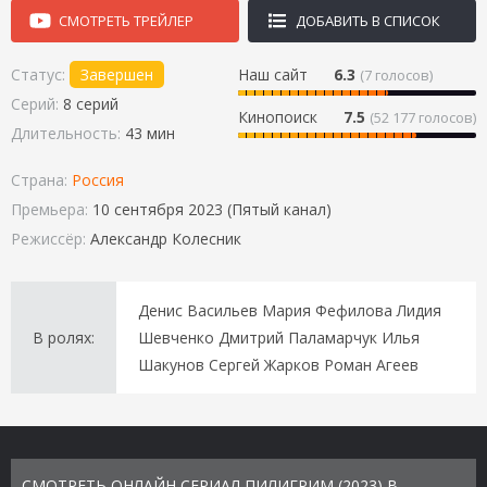
СМОТРЕТЬ ТРЕЙЛЕР
ДОБАВИТЬ В СПИСОК
Статус:
Завершен
Наш сайт
6.3
(
7
голосов)
Серий:
8 серий
Кинопоиск
7.5
(52 177 голосов)
Длительность:
43 мин
Страна:
Россия
Премьера:
10 сентября 2023 (Пятый канал)
Режиссёр:
Александр Колесник
Денис Васильев Мария Фефилова Лидия
В ролях:
Шевченко Дмитрий Паламарчук Илья
Шакунов Сергей Жарков Роман Агеев
СМОТРЕТЬ ОНЛАЙН СЕРИАЛ ПИЛИГРИМ (2023) В