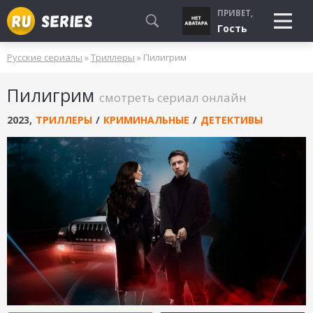
ПРИВЕТ,
Гость
Русские сериалы
»
Триллеры
» Пилигрим
СМОТРЮ
Пилигрим
БУДУ СМОТРЕТЬ
смотреть сериал онлайн
УЖЕ СМОТРЕЛ
2023
,
ТРИЛЛЕРЫ
/
КРИМИНАЛЬНЫЕ
/
ДЕТЕКТИВЫ