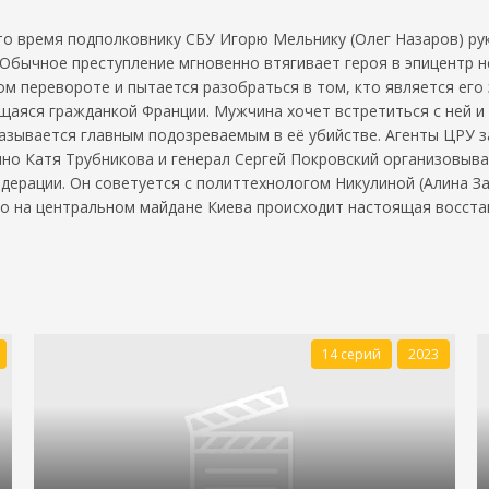
 это время подполковнику СБУ Игорю Мельнику (Олег Назаров) р
 Обычное преступление мгновенно втягивает героя в эпицентр 
м перевороте и пытается разобраться в том, кто является его 
щаяся гражданкой Франции. Мужчина хочет встретиться с ней 
казывается главным подозреваемым в её убийстве. Агенты ЦРУ з
но Катя Трубникова и генерал Сергей Покровский организовываю
дерации. Он советуется с политтехнологом Никулиной (Алина За
о на центральном майдане Киева происходит настоящая восста
14 серий
2023