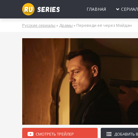
ГЛАВНАЯ
СЕРИА
МИНИ-СЕРИА
Б
Русские сериалы
»
Драмы
» Переведи её через Майдан
2025
2024
2023
2022
2021
2020
ПРО ЛЮБОВЬ
Б
МОЛОДЕЖНЫ
В
РОССИЯ
УКРАИНА
БЕЛАРУСЬ
СССР
НОВОГОДНИЕ
Д
ПРО ВРАЧЕЙ
Д
ПРО ДЕРЕВН
ПРО ШПИОНО
ЛЮБОВНЫЕ И
СМОТРЕТЬ ТРЕЙЛЕР
ДОБАВИТЬ 