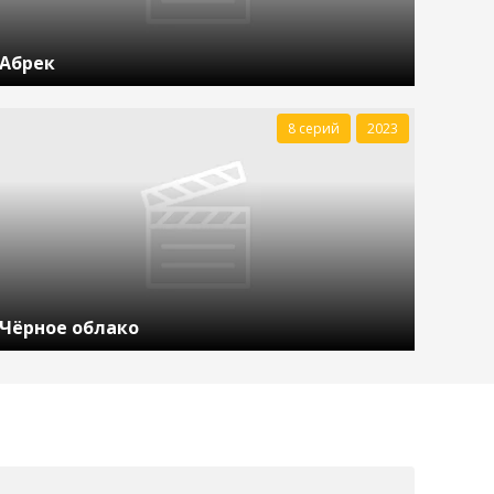
Абрек
8 серий
2023
Чёрное облако