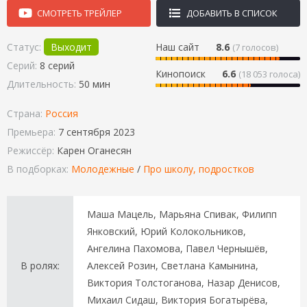
СМОТРЕТЬ ТРЕЙЛЕР
ДОБАВИТЬ В СПИСОК
Статус:
Выходит
Наш сайт
8.6
(
7
голосов)
Серий:
8 серий
Кинопоиск
6.6
(18 053 голоса)
Длительность:
50 мин
Страна:
Россия
Премьера:
7 сентября 2023
Режиссёр:
Карен Оганесян
В подборках:
Молодежные
/
Про школу, подростков
Маша Мацель, Марьяна Спивак, Филипп
Янковский, Юрий Колокольников,
Ангелина Пахомова, Павел Чернышёв,
В ролях:
Алексей Розин, Светлана Камынина,
Виктория Толстоганова, Назар Денисов,
Михаил Сидаш, Виктория Богатырёва,