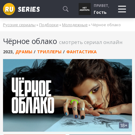
ПРИВЕТ,
Гость
Русские сериалы
»
Подборки
»
Молодежные
» Чёрное облако
СМОТРЮ
Чёрное облако
БУДУ СМОТРЕТЬ
смотреть сериал онлайн
УЖЕ СМОТРЕЛ
2023
,
ДРАМЫ
/
ТРИЛЛЕРЫ
/
ФАНТАСТИКА