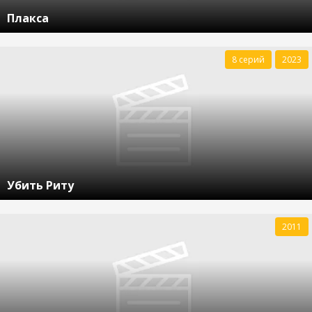
Плакса
8 серий
2023
Убить Риту
2011