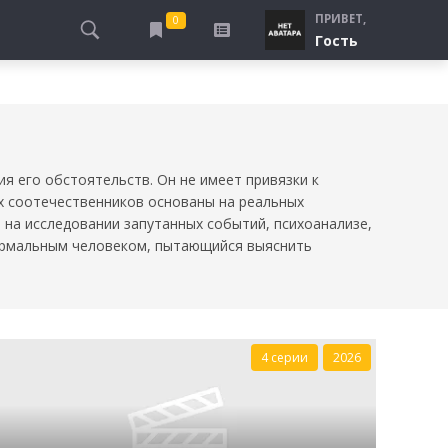
ПРИВЕТ,
0
Гость
АЛЫ
ПРО ПОГРАНИЧНИКОВ
СМОТРЮ
ТЮРЬМА, ЗОНА
БУДУ СМОТРЕТЬ
СПЕЦСЛУЖБЫ
УЖЕ СМОТРЕЛ
ДЕСАНТНИКИ, ВДВ
я его обстоятельств. Он не имеет привязки к
х соотечественников основаны на реальных
ПРО ШКОЛУ, ПОДРОСТКОВ
н на исследовании запутанных событий, психоанализе,
ПРО БОГАТЫХ И БЕДНЫХ
нормальным человеком, пытающийся выяснить
ПРО СИРОТ
ЛЕЙ
ПРО СПОРТ
4 серии
2026