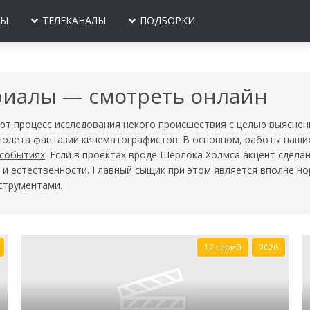
ЛЫ
ТЕЛЕКАНАЛЫ
ПОДБОРКИ
ЛЫ
ИОГРАФИИ
ПРО ПОЛИЦИЮ
ИСТОРИЧЕСКИЕ
МУЖСКИЕ СЕРИ
ПРИКЛЮЧЕНИЯ
ОЕВИКИ
ПРО ВОЙНУ
КОМЕДИИ
ПРО МЕНТОВ
СЕМЕЙНЫЕ
риалы — смотреть онлайн
Е
ОЕННЫЕ
ВЕЛИКАЯ ОТЕЧЕСТВЕННАЯ
КРИМИНАЛЬНЫЕ
ПРО ЛЕТЧИКОВ
ДРАМЫ
ВОЙНА
ЕТЕКТИВЫ
МЕЛОДРАМЫ
ПРО МОРЯКОВ
ТРИЛЛЕРЫ
т процесс исследования некого происшествия с целью выяснени
ПРО ВТОРУЮ МИРОВУЮ
полета фантазии кинематографистов. В основном, работы наши
ОКУМЕНТАЛЬНЫЕ
МИСТИКА
ПРО БАНДИТОВ
ФАНТАСТИКА
 событиях
. Если в проектах вроде Шерлока Холмса акцент сдела
ПРО СОВЕТСКОЕ ВРЕМЯ
Ю
ПРО МАНЬЯКОВ
и и естественности. Главный сыщик при этом является вполне 
ПРО 90-Е ГОДЫ
струментами.
В
ПРО ТАЙГУ
ЖЕНСКИЕ СЕРИАЛЫ
ЗМЕНЫ
ПРО СЛЕДОВАТЕ
ПРО ВОРОВ
12 серий
2026