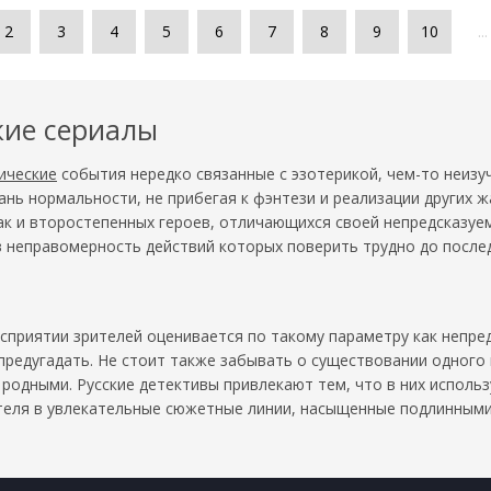
2
3
4
5
6
7
8
9
10
...
кие сериалы
ические
события нередко связанные с эзотерикой, чем-то неизу
ань нормальности, не прибегая к фэнтези и реализации других 
так и второстепенных героев, отличающихся своей непредсказуе
 в неправомерность действий которых поверить трудно до после
сприятии зрителей оценивается по такому параметру как непред
 предугадать. Не стоит также забывать о существовании одного
родными. Русские детективы привлекают тем, что в них исполь
ителя в увлекательные сюжетные линии, насыщенные подлинными