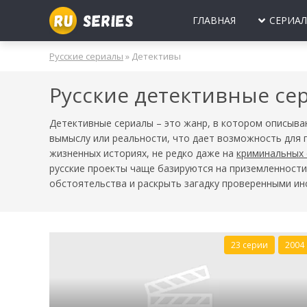
ГЛАВНАЯ
СЕРИА
МИНИ-СЕРИА
Б
Русские сериалы
» Детективы
2025
2024
2023
2022
2021
2020
ПРО ЛЮБОВЬ
Б
Русские детективные се
МОЛОДЕЖНЫ
В
РОССИЯ
УКРАИНА
БЕЛАРУСЬ
СССР
НОВОГОДНИЕ
Д
Детективные сериалы – это жанр, в котором описываю
вымыслу или реальности, что дает возможность для 
ПРО ВРАЧЕЙ
Д
жизненных историях, не редко даже на
криминальных
ПРО ДЕРЕВН
русские проекты чаще базируются на приземленност
обстоятельства и раскрыть загадку проверенными ин
ПРО ШПИОНО
ЛЮБОВНЫЕ И
23 серии
2004