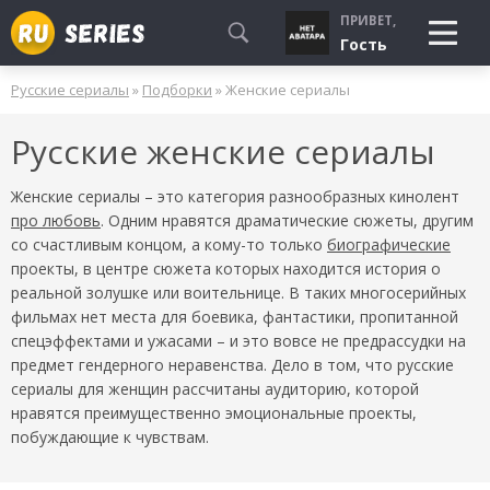
ПРИВЕТ,
Гость
Русские сериалы
»
Подборки
» Женские сериалы
СМОТРЮ
Русские женские сериалы
БУДУ СМОТРЕТЬ
УЖЕ СМОТРЕЛ
Женские сериалы – это категория разнообразных кинолент
про любовь
. Одним нравятся драматические сюжеты, другим
со счастливым концом, а кому-то только
биографические
проекты, в центре сюжета которых находится история о
реальной золушке или воительнице. В таких многосерийных
фильмах нет места для боевика, фантастики, пропитанной
спецэффектами и ужасами – и это вовсе не предрассудки на
предмет гендерного неравенства. Дело в том, что русские
сериалы для женщин рассчитаны аудиторию, которой
нравятся преимущественно эмоциональные проекты,
побуждающие к чувствам.