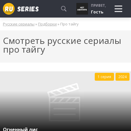
ПРИВЕТ,
Гость
Русские сериалы
»
Подборки
» Про тайгу
СМОТРЮ
Смотреть русские сериалы
БУДУ СМОТРЕТЬ
про тайгу
УЖЕ СМОТРЕЛ
1 серия
2024
Огненный лис