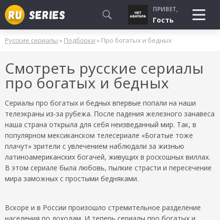
ПРИВЕТ,
Гость
Русские сериалы
»
Подборки
» Про богатых и бедных
СМОТРЮ
Смотреть русские сериалы
БУДУ СМОТРЕТЬ
про богатых и бедных
УЖЕ СМОТРЕЛ
Сериалы про богатых и бедных впервые попали на наши
телеэкраны из-за рубежа. После падения железного занавеса
наша страна открыла для себя неизведанный мир. Так, в
популярном мексиканском телесериале «Богатые тоже
плачут» зрители с увлечением наблюдали за жизнью
латиноамериканских богачей, живущих в роскошных виллах.
В этом сериале была любовь, пылкие страсти и пересечение
мира заможных с простыми бедняками.
Вскоре и в России произошло стремительное разделение
населения по доходам. И теперь сериалы про богатых и