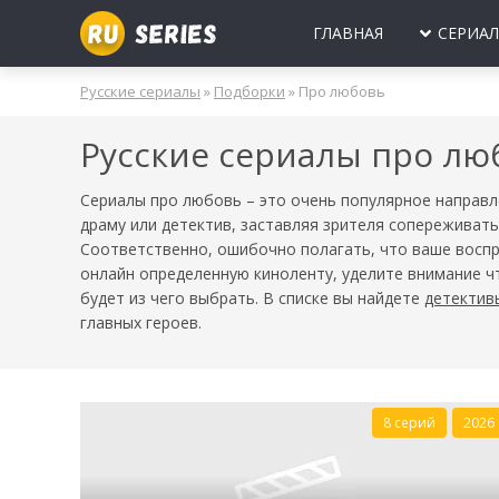
ГЛАВНАЯ
СЕРИА
МИНИ-СЕРИА
Б
Русские сериалы
»
Подборки
» Про любовь
2025
2024
2023
2022
2021
2020
ПРО ЛЮБОВЬ
Б
Русские сериалы про лю
МОЛОДЕЖНЫ
В
РОССИЯ
УКРАИНА
БЕЛАРУСЬ
СССР
НОВОГОДНИЕ
Д
Сериалы про любовь – это очень популярное направл
драму или детектив, заставляя зрителя сопереживать
ПРО ВРАЧЕЙ
Д
Соответственно, ошибочно полагать, что ваше воспр
ПРО ДЕРЕВН
онлайн определенную киноленту, уделите внимание ч
будет из чего выбрать. В списке вы найдете
детектив
ПРО ШПИОНО
главных героев.
ЛЮБОВНЫЕ И
8 серий
2026