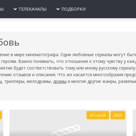
ЛЫ
ТЕЛЕКАНАЛЫ
ПОДБОРКИ
ЛЫ
ИОГРАФИИ
ПРО ПОЛИЦИЮ
ИСТОРИЧЕСКИЕ
МУЖСКИЕ СЕРИ
ПРИКЛЮЧЕНИЯ
ОЕВИКИ
ПРО ВОЙНУ
КОМЕДИИ
ПРО МЕНТОВ
СЕМЕЙНЫЕ
бовь
Е
ОЕННЫЕ
ВЕЛИКАЯ ОТЕЧЕСТВЕННАЯ
КРИМИНАЛЬНЫЕ
ПРО ЛЕТЧИКОВ
ДРАМЫ
ВОЙНА
ЕТЕКТИВЫ
МЕЛОДРАМЫ
ПРО МОРЯКОВ
ТРИЛЛЕРЫ
ение в мире кинематографа. Одни любовные сериалы могут быт
ПРО ВТОРУЮ МИРОВУЮ
 героям. Важно понимать, что отношение к этому чувству у кажд
ОКУМЕНТАЛЬНЫЕ
МИСТИКА
ПРО БАНДИТОВ
ФАНТАСТИКА
иятие будет соответствовать тому или иному русскому сериалу
ПРО СОВЕТСКОЕ ВРЕМЯ
Ю
ПРО МАНЬЯКОВ
тению отзывов и описания. Что же касается многообразия пред
ПРО 90-Е ГОДЫ
ы
, триллеры, мелодрамы,
драмы
и многие другие жанры, развяз
В
ПРО ТАЙГУ
ЖЕНСКИЕ СЕРИАЛЫ
ЗМЕНЫ
ПРО СЛЕДОВАТЕ
ПРО ВОРОВ
40 серий
2026