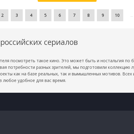
2
3
4
5
6
7
8
9
10
...
российских сериалов
еля посмотреть такое кино. Это может быть и ностальгия по б
ывая потребности разных зрителей, мы подготовили коллекцию 
екты как на базе реальных, так и вымышленных мотивов. Всех 
в любое удобное для вас время.