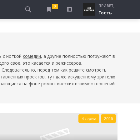
ПРИВЕТ,
0
Гость
АЛЫ
ПРО ПОГРАНИЧНИКОВ
СМОТРЮ
ТЮРЬМА, ЗОНА
БУДУ СМОТРЕТЬ
СПЕЦСЛУЖБЫ
УЖЕ СМОТРЕЛ
ДЕСАНТНИКИ, ВДВ
ь с ноткой
комедии
, а другие полностью погружают в
ого свое, это касается и режиссеров.
ПРО ШКОЛУ, ПОДРОСТКОВ
. Следовательно, перед тем как решите смотреть
ПРО БОГАТЫХ И БЕДНЫХ
ставленных проектов, тут даже искушенному зрителю
ывающиеся на фоне романтических взаимоотношений
ПРО СИРОТ
ЛЕЙ
ПРО СПОРТ
4 серии
2026