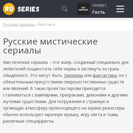
ПРИВЕТ,
Гость
Русские сериалы
» Мистика
СМОТРЮ
Русские мистические
БУДУ СМОТРЕТЬ
сериалы
УЖЕ СМОТРЕЛ
Мистические сериалы – это жанр, созданный специально для
любителей пощекотать себе нервы и заглянуть за грань
обыденного. Это могут быть
триллеры
или
фантастика
, но с
обязательным присутствием сверхъестественных существ
или явлений. В таких проектах героям приходится
сталкиваться с вампирами, призраками, демонами и другими
жуткими существами. Для погружения в странную и
пугающую атмосферу происходящего на экране режиссёры
обычно используют мрачную музыку, игру света и тьмы,
различные спецэффекты.