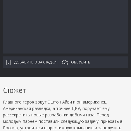
ДОБАВИТЬ В ЗАКЛАДКИ
ОБСУДИТЬ
Сюжет
Главного героя зовут Эштон Айви и он американец.
Американская разведка, а точнее ЦРУ, поручает ему
рассекретить новые разработки добычи газа. Перед
молодым парнем поставили следующую задачу: приехать в
Россию, устроиться в престижную компанию и заполучить