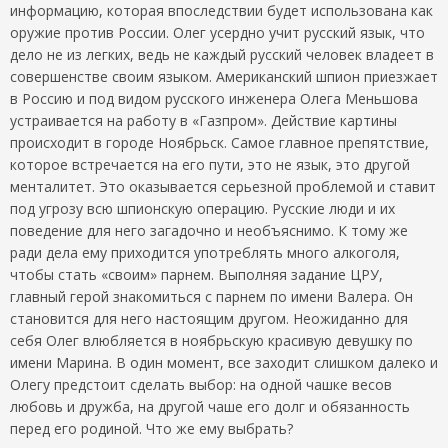
информацию, которая впоследствии будет использована как
оружие против России. Олег усердно учит русский язык, что
дело не из легких, ведь не каждый русский человек владеет в
совершенстве своим языком. Американский шпион приезжает
в Россию и под видом русского инженера Олега Меньшова
устраивается на работу в «Газпром». Действие картины
происходит в городе Ноябрьск. Самое главное препятствие,
которое встречается на его пути, это не язык, это другой
менталитет. Это оказывается серьезной проблемой и ставит
под угрозу всю шпионскую операцию. Русские люди и их
поведение для него загадочно и необъяснимо. К тому же
ради дела ему приходится употреблять много алкоголя,
чтобы стать «своим» парнем. Выполняя задание ЦРУ,
главный герой знакомиться с парнем по имени Валера. Он
становится для него настоящим другом. Неожиданно для
себя Олег влюбляется в ноябрьскую красивую девушку по
имени Марина. В один момент, все заходит слишком далеко и
Олегу предстоит сделать выбор: на одной чашке весов
любовь и дружба, на другой чаше его долг и обязанность
перед его родиной. Что же ему выбрать?