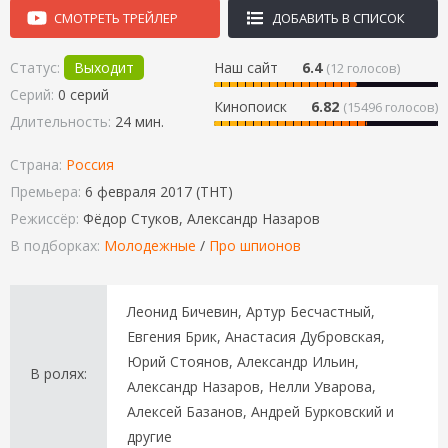
СМОТРЕТЬ ТРЕЙЛЕР
ДОБАВИТЬ В СПИСОК
Статус:
Выходит
Наш сайт
6.4
(
12
голосов)
Серий:
0 серий
Кинопоиск
6.82
(15496 голосов)
Длительность:
24 мин.
Страна:
Россия
Премьера:
6 февраля 2017 (ТНТ)
Режиссёр:
Фёдор Стуков, Александр Назаров
В подборках:
Молодежные
/
Про шпионов
Леонид Бичевин, Артур Бесчастный,
Евгения Брик, Анастасия Дубровская,
Юрий Стоянов, Александр Ильин,
В ролях:
Александр Назаров, Нелли Уварова,
Алексей Базанов, Андрей Бурковский и
другие