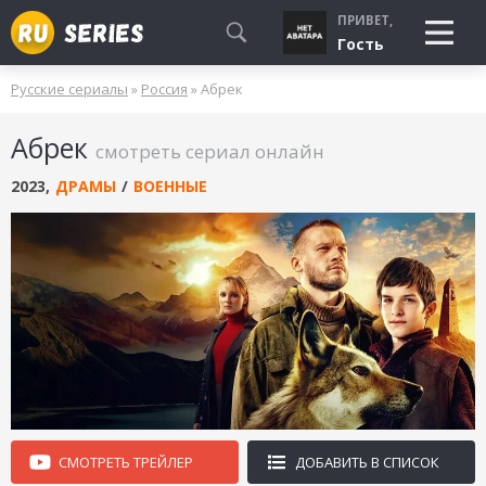
ПРИВЕТ,
Гость
Русские сериалы
»
Россия
» Абрек
СМОТРЮ
Абрек
БУДУ СМОТРЕТЬ
смотреть сериал онлайн
УЖЕ СМОТРЕЛ
2023
,
ДРАМЫ
/
ВОЕННЫЕ
СМОТРЕТЬ ТРЕЙЛЕР
ДОБАВИТЬ В СПИСОК