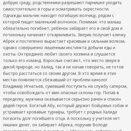
добрую среду, родственники разрешают парнишке уходить
самостоятельно в горы и осматривать окрестности.
Однажды мальчик находит погибшую волчицу, рядом с
которой пищит маленький волчонок. Понимая. что малыш
обязательно погибнет, ребенок забирает его в свой дом и
потихоньку начинает откармливать. Зверик получает кличку
Абрек и постепенно вырастает красивым и сильным волком,
однако совершенно лишенным инстинкта добычи еды и
охоты. Он преданно любит своего хозяина и слушается
только его команд. Взрослые считают, что место зверя в
дикой природе, но Халид, так и не начав говорить, не готов
быстро расстаться со своим другом. В это время в этих
местах появляется сбежавший от проблем кинолог
Владимир Игнатьев, сумевший поступить на службу сапером,
чтобы освобождать от мин опасные склоны гор. Попав в
переделку, мужчина оказывается серьезно ранен и спасен
дядей героя. Богатый Абу, который держит бойцовых собак и
устраивает кровавые турниры, требует с родных Халида
погасить долг погибшего отца. А поскольку у учителя нет
лишних денег, он забирает Абрека, поручив Володе