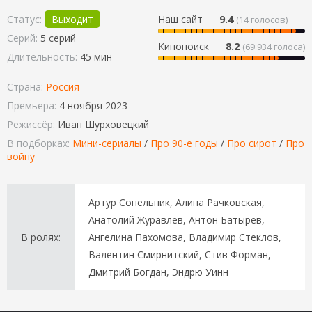
Статус:
Выходит
Наш сайт
9.4
(
14
голосов)
Серий:
5 серий
Кинопоиск
8.2
(69 934 голоса)
Длительность:
45 мин
Страна:
Россия
Премьера:
4 ноября 2023
Режиссёр:
Иван Шурховецкий
В подборках:
Мини-сериалы
/
Про 90-е годы
/
Про сирот
/
Про
войну
Артур Сопельник, Алина Рачковская,
Анатолий Журавлев, Антон Батырев,
В ролях:
Ангелина Пахомова, Владимир Стеклов,
Валентин Смирнитский, Стив Форман,
Дмитрий Богдан, Эндрю Уинн