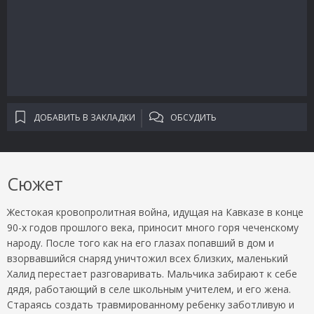
ДОБАВИТЬ В ЗАКЛАДКИ
ОБСУДИТЬ
Сюжет
Жестокая кровопролитная война, идущая на Кавказе в конце
90-х годов прошлого века, приносит много горя чеченскому
народу. После того как на его глазах попавший в дом и
взорвавшийся снаряд уничтожил всех близких, маленький
Халид перестает разговаривать. Мальчика забирают к себе
дядя, работающий в селе школьным учителем, и его жена.
Стараясь создать травмированному ребенку заботливую и