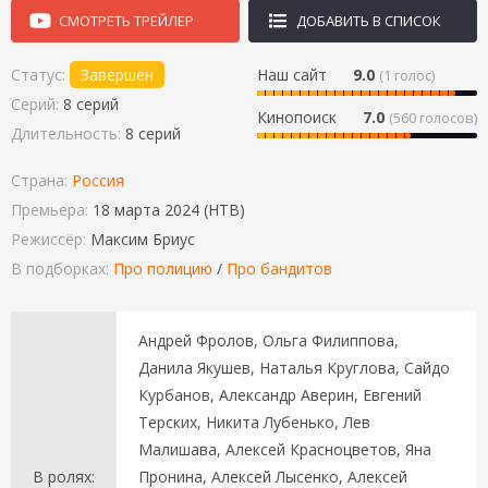
СМОТРЕТЬ ТРЕЙЛЕР
ДОБАВИТЬ В СПИСОК
Статус:
Завершен
Наш сайт
9.0
(
1
голос)
Серий:
8 серий
Кинопоиск
7.0
(560 голосов)
Длительность:
8 серий
Страна:
Россия
Премьера:
18 марта 2024 (НТВ)
Режиссёр:
Максим Бриус
В подборках:
Про полицию
/
Про бандитов
Андрей Фролов, Ольга Филиппова,
Данила Якушев, Наталья Круглова, Сайдо
Курбанов, Александр Аверин, Евгений
Терских, Никита Лубенько, Лев
Малишава, Алексей Красноцветов, Яна
В ролях:
Пронина, Алексей Лысенко, Алексей