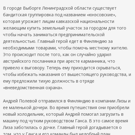
В городе Выборге Ленинградской области существует
бандитская группировка под названием «юнэсовские»,
которая угрожает лицам кавказской национальности
желающим купить земельный участок за городом для того
чтобы начать заниматься предпринимательской
деятельностью. Главный герой едет в Финляндию за
необходимыми товарами, чтобы помочь местному жителю.
Это происходит после того, как он случайно ударил
австрийского посланника при аресте карманника, что
привело к выговору. Теперь ему приходится скрываться,
чтобы избежать наказания от вышестоящего руководства, и
ему предложили тихую должность в отряде
«вневедомственная охрана».
Андрей Полевой отправился в Финляндию в компании Лизы и
ее маленькой дочери. Во время путешествия они приобрели
новый холодильник, который Андрей помогал загрузить в
машину под чутким руководством Ганса. В это самое время
Лиза заботилась о дочке. Главный герой догадывается о
том, что у Ганса и его команды был недобрый план,