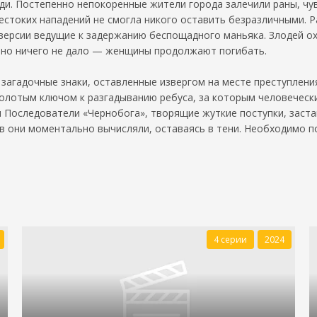
и. Постепенно непокоренные жители города залечили раны, чув
жестоких нападений не смогла никого оставить безразличными.
ерсии ведущие к задержанию беспощадного маньяка. Злодей охо
тно ничего не дало — женщины продолжают погибать.
агадочные знаки, оставленные извергом на месте преступления
олотым ключом к разгадыванию ребуса, за которым человечески
я Последователи «Чернобога», творящие жуткие поступки, заст
 они моментально вычисляли, оставаясь в тени. Необходимо под
4 серии
2024