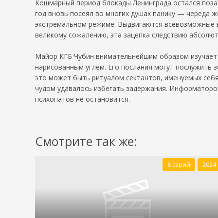
Кошмарный период блокады Ленинграда остался позад
год вновь посеял во многих душах панику — череда 
экстремальном режиме. Выдвигаются всевозможные в
великому сожалению, эта зацепка следствию абсолю
Майор КГБ Чубин внимательнейшим образом изучает з
нарисованным углем. Его послания могут послужить з
это может быть ритуалом сектантов, именуемых себ
чудом удавалось избегать задержания. Информаторов
психопатов не остановится.
Смотрите так же:
8 серий
2024