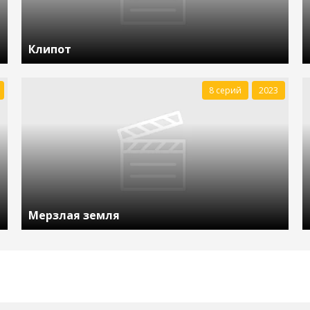
Клипот
8 серий
2023
Мерзлая земля