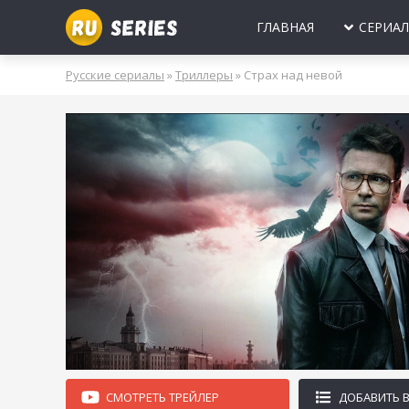
ГЛАВНАЯ
СЕРИА
МИНИ-СЕРИА
Б
Русские сериалы
»
Триллеры
» Страх над невой
2025
2024
2023
2022
2021
2020
ПРО ЛЮБОВЬ
Б
МОЛОДЕЖНЫ
В
РОССИЯ
УКРАИНА
БЕЛАРУСЬ
СССР
НОВОГОДНИЕ
Д
ПРО ВРАЧЕЙ
Д
ПРО ДЕРЕВН
ПРО ШПИОНО
ЛЮБОВНЫЕ И
СМОТРЕТЬ ТРЕЙЛЕР
ДОБАВИТЬ 