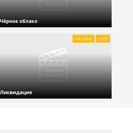
Чёрное облако
14 серий
2007
Ликвидация