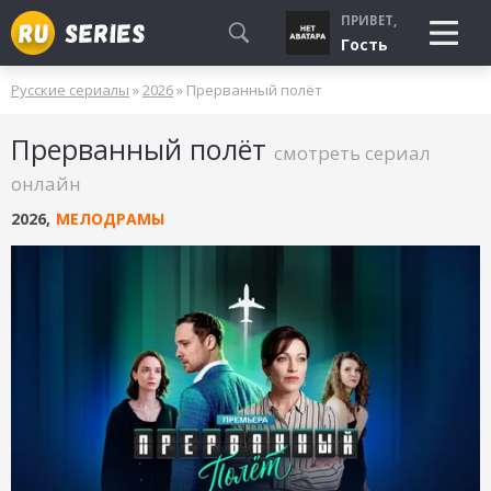
ПРИВЕТ,
Гость
Русские сериалы
»
2026
» Прерванный полёт
СМОТРЮ
Прерванный полёт
БУДУ СМОТРЕТЬ
смотреть сериал
УЖЕ СМОТРЕЛ
онлайн
2026
,
МЕЛОДРАМЫ