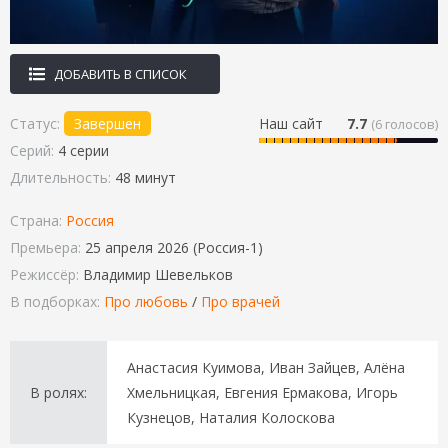
ДОБАВИТЬ В СПИСОК
Статус:
Завершен
Наш сайт
7.7
(
6
голосов)
Серий:
4 серии
Длительность:
48 минут
Страна:
Россия
Премьера:
25 апреля 2026 (Россия-1)
Режиссёр:
Bлaдимиp Шeвeлькoв
В подборках:
Про любовь
/
Про врачей
Анастасия Куимова, Иван Зайцев, Алёна
В ролях:
Хмельницкая, Евгения Ермакова, Игорь
Кузнецов, Наталия Колоскова