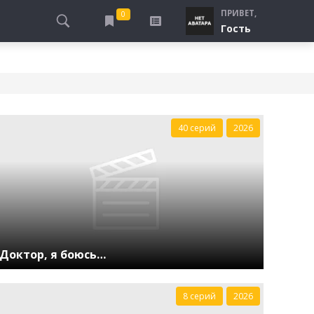
ПРИВЕТ,
0
Гость
АЛЫ
ПРО ПОГРАНИЧНИКОВ
СМОТРЮ
ТЮРЬМА, ЗОНА
БУДУ СМОТРЕТЬ
СПЕЦСЛУЖБЫ
УЖЕ СМОТРЕЛ
ДЕСАНТНИКИ, ВДВ
40 серий
2026
ПРО ШКОЛУ, ПОДРОСТКОВ
ПРО БОГАТЫХ И БЕДНЫХ
ПРО СИРОТ
ЛЕЙ
ПРО СПОРТ
Доктор, я боюсь…
8 серий
2026