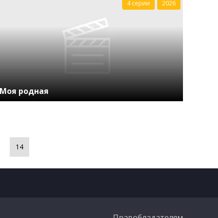
4 серии
2026
Моя родная
14
Правобладателям