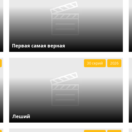
Первая самая верная
30 серий
2026
Леший