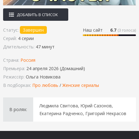
ДОБАВИТЬ В СПИСОК
Статус:
Завершен
Наш сайт
6.7
(
3
голоса)
Серий:
4 серии
Длительность:
47 минут
Страна:
Россия
Премьера:
24 апреля 2026 (Домашний)
Режиссёр:
Ольга Новикова
В подборках:
Про любовь
/
Женские сериалы
Людмила Свитова, Юрий Сазонов,
В ролях:
Екатерина Радченко, Григорий Некрасов