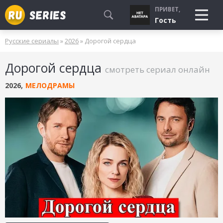
ПРИВЕТ,
Гость
Русские сериалы
»
2026
» Дорогой сердца
СМОТРЮ
Дорогой сердца
БУДУ СМОТРЕТЬ
смотреть сериал онлайн
УЖЕ СМОТРЕЛ
2026
,
МЕЛОДРАМЫ