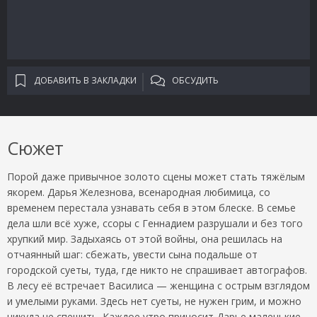
ДОБАВИТЬ В ЗАКЛАДКИ
ОБСУДИТЬ
Сюжет
Порой даже привычное золото сцены может стать тяжёлым
якорем. Дарья Железнова, всенародная любимица, со
временем перестала узнавать себя в этом блеске. В семье
дела шли всё хуже, ссоры с Геннадием разрушали и без того
хрупкий мир. Задыхаясь от этой войны, она решилась на
отчаянный шаг: сбежать, увести сына подальше от
городской суеты, туда, где никто не спрашивает автографов.
В лесу её встречает Василиса — женщина с острым взглядом
и умелыми руками. Здесь нет суеты, не нужен грим, и можно
никуда не спешить. Каждое утро приносит Дарье маленькие