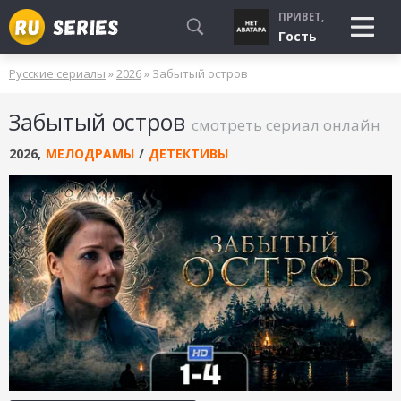
ПРИВЕТ,
Гость
Русские сериалы
»
2026
» Забытый остров
СМОТРЮ
Забытый остров
БУДУ СМОТРЕТЬ
смотреть сериал онлайн
УЖЕ СМОТРЕЛ
2026
,
МЕЛОДРАМЫ
/
ДЕТЕКТИВЫ