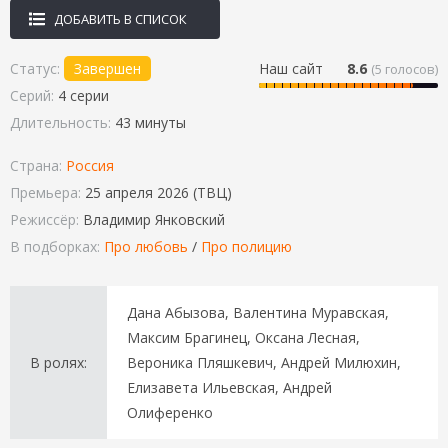
ДОБАВИТЬ В СПИСОК
Статус:
Завершен
Наш сайт
8.6
(
5
голосов)
Серий:
4 серии
Длительность:
43 минуты
Страна:
Россия
Премьера:
25 апреля 2026 (ТВЦ)
Режиссёр:
Владимир Янковский
В подборках:
Про любовь
/
Про полицию
Дана Абызова, Валентина Муравская,
Максим Брагинец, Оксана Лесная,
В ролях:
Вероника Пляшкевич, Андрей Милюхин,
Елизавета Ильевская, Андрей
Олиференко