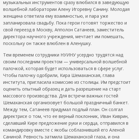
музыкальных инструментов сразу влюбился в заведующую
волшебной лаборатории Алену Игоревну Санину. Молодая
женщина ответила ему взаимностью, и пара уже
запланировала свадьбу. Пока герои готовят торжество и
свой переезд в Москву, Апполон Сатанеев, заместитель
директора научного учреждения, мечтает им помешать,
поскольку он также влюблен в Аленушку.
Тем временем сотрудники НУИНУ усердно трудятся над
своим последним проектом — универсальной волшебной
палочкой, которая будет использоваться в сфере услуг.
Чтобы палочку одобрили, Кира Шемаханская, глава
института, пригласила комиссию из столицы. Им предстоит
оценить опытный образец и дать разрешение на старт
массового производства. Для встречи важных гостей
Шемаханская организовует большой праздничный банкет.
Между тем, Сатанеев придумал подлый план. Он солгал
директрисе о том, что ее верный поклонник, Иван Киврин,
сделавший Кире предложение руки и сердца, отправился в
командировку вместе с якобы соблазнившей его Аленой
Саниной. Ревность затмила Шемаханской глаза, и она