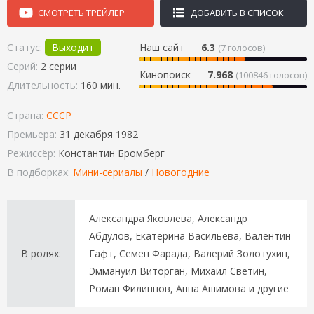
СМОТРЕТЬ ТРЕЙЛЕР
ДОБАВИТЬ В СПИСОК
Статус:
Выходит
Наш сайт
6.3
(
7
голосов)
Серий:
2 серии
Кинопоиск
7.968
(100846 голосов)
Длительность:
160 мин.
Страна:
СССР
Премьера:
31 декабря 1982
Режиссёр:
Константин Бромберг
В подборках:
Мини-сериалы
/
Новогодние
Александра Яковлева, Александр
Абдулов, Екатерина Васильева, Валентин
В ролях:
Гафт, Семен Фарада, Валерий Золотухин,
Эммануил Виторган, Михаил Светин,
Роман Филиппов, Анна Ашимова и другие