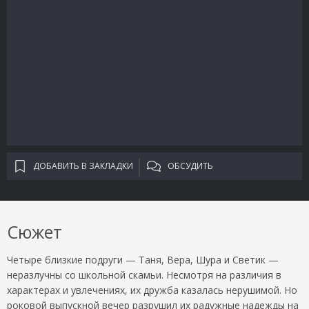
ДОБАВИТЬ В ЗАКЛАДКИ
ОБСУДИТЬ
Сюжет
Четыре близкие подруги — Таня, Вера, Шура и Светик —
неразлучны со школьной скамьи. Несмотря на различия в
характерах и увлечениях, их дружба казалась нерушимой. Но
роковой выпускной вечер разрушил их радужные надежды на