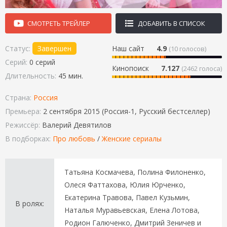
СМОТРЕТЬ ТРЕЙЛЕР
ДОБАВИТЬ В СПИСОК
Статус:
Завершен
Наш сайт
4.9
(
10
голосов)
Серий:
0 серий
Кинопоиск
7.127
(2462 голоса)
Длительность:
45 мин.
Страна:
Россия
Премьера:
2 сентября 2015 (Россия-1, Русский бестселлер)
Режиссёр:
Валерий Девятилов
В подборках:
Про любовь
/
Женские сериалы
Татьяна Космачева, Полина Филоненко,
Олеся Фаттахова, Юлия Юрченко,
Екатерина Травова, Павел Кузьмин,
В ролях:
Наталья Муравьевская, Елена Лотова,
Родион Галюченко, Дмитрий Зеничев и