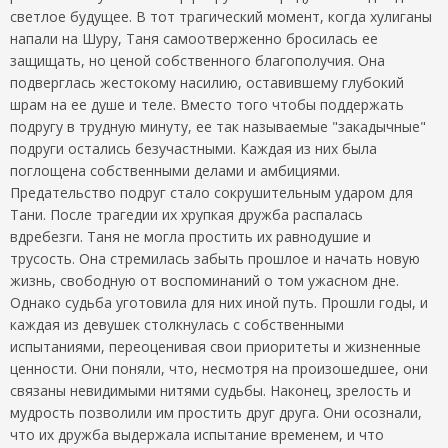
светлое будущее. В тот трагический момент, когда хулиганы
напали на Шуру, Таня самоотверженно бросилась ее
защищать, но ценой собственного благополучия. Она
подверглась жестокому насилию, оставившему глубокий
шрам на ее душе и теле. Вместо того чтобы поддержать
подругу в трудную минуту, ее так называемые "закадычные"
подруги остались безучастными. Каждая из них была
поглощена собственными делами и амбициями.
Предательство подруг стало сокрушительным ударом для
Тани. После трагедии их хрупкая дружба распалась
вдребезги. Таня не могла простить их равнодушие и
трусость. Она стремилась забыть прошлое и начать новую
жизнь, свободную от воспоминаний о том ужасном дне.
Однако судьба уготовила для них иной путь. Прошли годы, и
каждая из девушек столкнулась с собственными
испытаниями, переоценивая свои приоритеты и жизненные
ценности. Они поняли, что, несмотря на произошедшее, они
связаны невидимыми нитями судьбы. Наконец, зрелость и
мудрость позволили им простить друг друга. Они осознали,
что их дружба выдержала испытание временем, и что