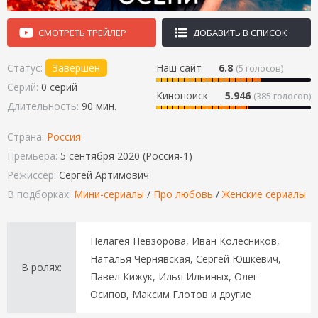
СМОТРЕТЬ ТРЕЙЛЕР
ДОБАВИТЬ В СПИСОК
Статус:
Завершен
Наш сайт
6.8
(
5
голосов)
Серий:
0 серий
Кинопоиск
5.946
(385 голосов)
Длительность:
90 мин.
Страна:
Россия
Премьера:
5 сентября 2020 (Россия-1)
Режиссёр:
Сергей Артимович
В подборках:
Мини-сериалы
/
Про любовь
/
Женские сериалы
Пелагея Невзорова, Иван Колесников,
Наталья Чернявская, Сергей Юшкевич,
В ролях:
Павел Кижук, Илья Ильиных, Олег
Осипов, Максим Глотов и другие