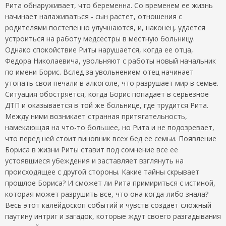
Рита обнаруживает, что беременна. Со временем ее жизнь
начинает налаживаться - сын растет, отношения с
родителями постепенно улучшаются, и, наконец, удается
устроиться на работу медсестры в местную больницу.
Однако спокойствие Риты нарушается, когда ее отца,
Федора Николаевича, увольняют с работы новый начальник
по имени Борис. Вслед за увольнением отец начинает
утопать свои печали в алкоголе, что разрушает мир в семье.
Ситуация обостряется, когда Борис попадает в серьезное
ДТП и оказывается в той же больнице, где трудится Рита.
Между ними возникает странная притягательность,
намекающая на что-то большее, но Рита и не подозревает,
что перед ней стоит виновник всех бед ее семьи. Появление
Бориса в жизни Риты ставит под сомнение все ее
устоявшиеся убеждения и заставляет взглянуть на
происходящее с другой стороны. Какие тайны скрывает
прошлое Бориса? И сможет ли Рита примириться с истиной,
которая может разрушить все, что она когда-либо знала?
Весь этот калейдоскоп событий и чувств создает сложный
паутину интриг и загадок, которые ждут своего разгадывания