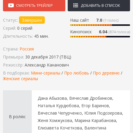
СМОТРЕТЬ ТРЕЙЛЕР
ДОБАВИТЬ В СПИСОК
Статус:
Завершен
Наш сайт
7.0
(
1
голос)
Серий:
0 серий
Кинопоиск
6.04
(874 голоса)
Длительность:
45 мин.
Страна:
Россия
Премьера:
30 декабря 2017 (ТВЦ)
Режиссёр:
Александр Кананович
В подборках:
Мини-сериалы
/
Про любовь
/
Про деревню
/
Женские сериалы
Дана Абызова, Вячеслав Дробинков,
Наталья Курдюбова, Егор Баринов,
Вячеслав Чепурченко, Юлия Подозерова,
В ролях:
Женя Хомжукова, Марина Карабанова,
Елизавета Кочеткова, Валентина