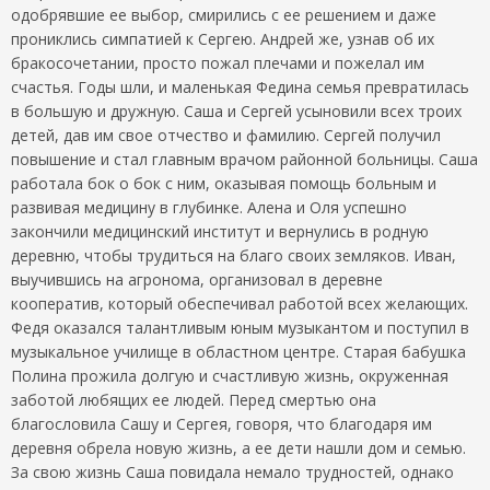
одобрявшие ее выбор, смирились с ее решением и даже
прониклись симпатией к Сергею. Андрей же, узнав об их
бракосочетании, просто пожал плечами и пожелал им
счастья. Годы шли, и маленькая Федина семья превратилась
в большую и дружную. Саша и Сергей усыновили всех троих
детей, дав им свое отчество и фамилию. Сергей получил
повышение и стал главным врачом районной больницы. Саша
работала бок о бок с ним, оказывая помощь больным и
развивая медицину в глубинке. Алена и Оля успешно
закончили медицинский институт и вернулись в родную
деревню, чтобы трудиться на благо своих земляков. Иван,
выучившись на агронома, организовал в деревне
кооператив, который обеспечивал работой всех желающих.
Федя оказался талантливым юным музыкантом и поступил в
музыкальное училище в областном центре. Старая бабушка
Полина прожила долгую и счастливую жизнь, окруженная
заботой любящих ее людей. Перед смертью она
благословила Сашу и Сергея, говоря, что благодаря им
деревня обрела новую жизнь, а ее дети нашли дом и семью.
За свою жизнь Саша повидала немало трудностей, однако