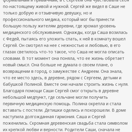
по-настоящему живой и нужной. Сергей же видел в Саше не
только добрую и отзывчивую девушку, но и
профессионального медика, который мог бы принести
большую пользу жителям деревни, где хромал уровень
медицинского обслуживания. Однажды, когда Саша возилась
с Федей, пытаясь его уложить спать, к ней в комнату вошел
Сергей. Он смотрел на нее с нежностью и любовью, в его
глазах светилось что-то такое, что Саша не могла описать
словами. В тот момент она поняла, что ее жизнь обретает
новый смысл. Она больше не думала о своем плане, о
возвращении в город, о замужестве с Андреем. Она знала,
что ее место здесь, в деревне, рядом с Сергеем, детьми и
бабушкой Полиной. Вместе они начали строить жизнь с нуля.
Благодаря помощи Саши Сергей смог открыть в деревне
небольшой медпункт, где сельчане могли получить
первичную медицинскую помощь. Полина окрепла и стала
вставать с постели. Детишки оделись и похорошели. В доме
наступила долгожданная гармония. Саша и Сергей
поженились. Скромная деревенская свадьба стала символом
их крепкой любви и верности. Родители Саши, сначала не