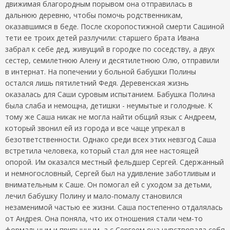
движимая благородным порывом она отправилась в
дальнюю деревню, чтобы помочь родственникам,
оказавшимся в беде. После скоропостижной смерти Сашиной
тети ее троих детей разлучили: старшего брата Ивана
забрал к себе дед, живущий в городке по соседству, а двух
сестер, семилетнюю Алену и десятилетнюю Олю, отправили
в интернат. На попечении у больной бабушки Полины
остался лишь пятилетний Федя. Деревенская жизнь
оказалась для Саши суровым испытанием. Бабушка Полина
была слаба и немощна, детишки - неумытые и голодные. К
тому же Саша никак не могла найти общий язык с Андреем,
который звонил ей из города и все чаще упрекал в
безответственности. Однако среди всех этих невзгод Саша
встретила человека, который стал для нее настоящей
опорой. Им оказался местный фельдшер Сергей. Сдержанный
и немногословный, Сергей был на удивление заботливым и
внимательным к Саше. Он помогал ей с уходом за детьми,
лечил бабушку Полину и мало-помалу становился
незаменимой частью ее жизни. Саша постепенно отдалялась
от Андрея. Она поняла, что их отношения стали чем-то
формальным и привычным, а с Сергеем она чувствовала себя