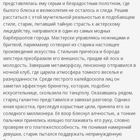
представлялась ему серым и безрадостным полотном, где
былого блеска и великолепия не осталось и следа. Решив
расстаться с этой мучительной реальностью в подобающем
стиле, старик, питавший тайную страсть к актёрскому
лицедейству, направился в один из самых модных
барбершопов города. Мастерски управляясь ножницами и
бритвой, парикмахер сотворил из старика настоящее
произведение искусства. Стильная причёска и борода
хипстера преобразили его внешность, придав ей лоск и
молодость. Завершив метаморфозу, пенсионер отправился в
ночной клуб, где царила атмосфера томного веселья и
разнузданности. Среди пестрого калейдоскопа лиц он
заметил эффектную брюнетку, которая, подобно
искусительнице, скользила по танцполу. Оказавшись рядом,
старец галантно представился и завязал разговор. Однако
юная красотка, преследуя корыстные цели, приняла его за
солидного миллионера. Её взор блеснул алчностью, а тонкие
пальчики принялись изящно поглаживать его руку, словно
проверяя его платёжеспособность. Не понимая намерений
девушки, старик пытался поддержать непринуждённую