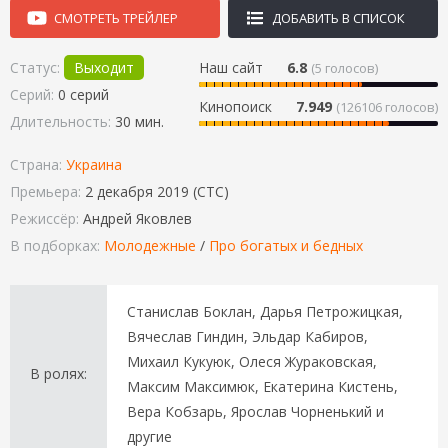
СМОТРЕТЬ ТРЕЙЛЕР
ДОБАВИТЬ В СПИСОК
Статус:
Выходит
Наш сайт
6.8
(
5
голосов)
Серий:
0 серий
Кинопоиск
7.949
(126106 голосов)
Длительность:
30 мин.
Страна:
Украина
Премьера:
2 декабря 2019 (СТС)
Режиссёр:
Андрей Яковлев
В подборках:
Молодежные
/
Про богатых и бедных
Станислав Боклан, Дарья Петрожицкая,
Вячеслав Гиндин, Эльдар Кабиров,
Михаил Кукуюк, Олеся Жураковская,
В ролях:
Максим Максимюк, Екатерина Кистень,
Вера Кобзарь, Ярослав Чорненький и
другие