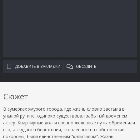
ДОБАВИТЬ В ЗАКЛАДКИ
ОБСУДИТЬ
Сюжет
В сумерках хмурого города, где жизнь словно застыла в
унылой рутине, одиноко существовал забытый временем
актёр. Квартирные долги словно железные путы обременяли
его, а скудные сбережения, скопленные на собственные
похороны, были единственным "капиталом". Жизнь