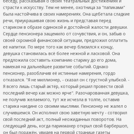
беседу, рассказывая о своих театральных достижениях и
страсти к искусству. Тем не менее, охотница за "папиками"
была настойчива в своих намерениях. Она щебетала сладкие
речи, приукрашивая свою жизнь и представая перед
стариком в образе одинокой и достойной жалости девушки.
Сердце пенсионера защемило от сочувствия, и он, забыв о
своей скромной финансовой ситуации, предложил оплатить
её напитки. По мере того как вечер близился к концу,
девушка становилась всё более нежной и ласковой. Она
предложила составить компанию старику до его дома,
намекая на дальнейшее развитие событий. Однако
пенсионер, разоблачив её истинные намерения, гордо
отказался. "Я не миллионер, - сказал он с грустной улыбкой. -
Я всего лишь старый актёр, который решил провести свой
последний вечер как можно ярче". Разочарованная девушка,
не получив желаемого, тут же исчезла в толпе, оставив
старика наедине со своими мыслями. Пенсионер не жалел о
случившемся. Он исполнил свою заветную мечту - сотворил
свой последний акт, полный неожиданных поворотов. На
следующий день, когда парикмахер открыл свой барбершоп,
он был поражён, увидев на первой странице газеты