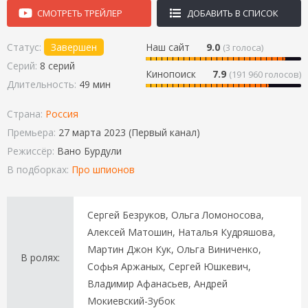
СМОТРЕТЬ ТРЕЙЛЕР
ДОБАВИТЬ В СПИСОК
Статус:
Завершен
Наш сайт
9.0
(
3
голоса)
Серий:
8 серий
Кинопоиск
7.9
(191 960 голосов)
Длительность:
49 мин
Страна:
Россия
Премьера:
27 марта 2023 (Первый канал)
Режиссёр:
Вано Бурдули
В подборках:
Про шпионов
Сергей Безруков, Ольга Ломоносова,
Алексей Матошин, Наталья Кудряшова,
Мартин Джон Кук, Ольга Виниченко,
В ролях:
Софья Аржаных, Сергей Юшкевич,
Владимир Афанасьев, Андрей
Мокиевский-Зубок