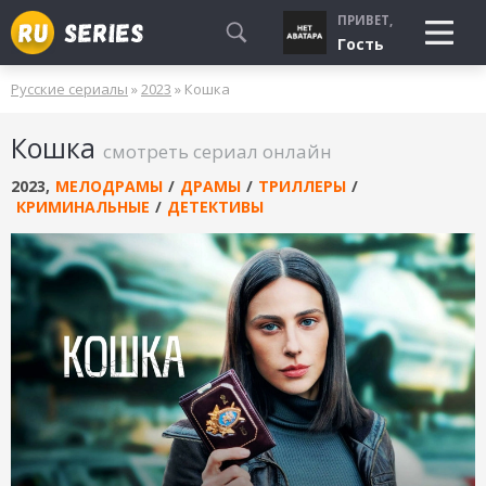
ПРИВЕТ,
Гость
Русские сериалы
»
2023
» Кошка
СМОТРЮ
Кошка
БУДУ СМОТРЕТЬ
смотреть сериал онлайн
УЖЕ СМОТРЕЛ
2023
,
МЕЛОДРАМЫ
/
ДРАМЫ
/
ТРИЛЛЕРЫ
/
КРИМИНАЛЬНЫЕ
/
ДЕТЕКТИВЫ