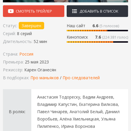
СМОТРЕТЬ ТРЕЙЛЕР
ДОБАВИТЬ В СПИСОК
Статус:
Завершен
Наш сайт
6.6
(
5
голосов)
Серий:
8 серий
Кинопоиск
7.6
(224 381 голос)
Длительность:
52 мин
Страна:
Россия
Премьера:
25 мая 2023
Режиссёр:
Карен Оганесян
В подборках:
Про маньяков
/
Про следователей
Анастасия Тодореску, Вадим Андреев,
Владимир Капустин, Екатерина Вилкова,
В ролях:
Павел Чинарёв, Анатолий Белый, Даниил
Воробьев, Алёна Хмельницкая, Ульяна
Пилипенко, Ирина Воронова