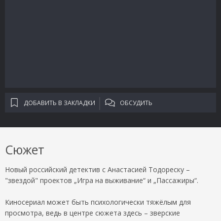
ДОБАВИТЬ В ЗАКЛАДКИ
ОБСУДИТЬ
Сюжет
Новый российский детектив с Анастасией Тодореску –
"звездой" проектов „Игра на выживание“ и „Пассажиры“.
Киносериал может быть психологически тяжёлым для
просмотра, ведь в центре сюжета здесь – зверские