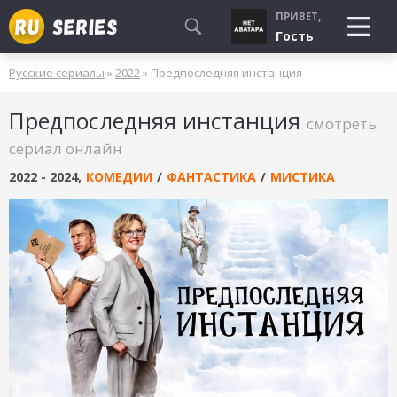
ПРИВЕТ,
Гость
Русские сериалы
»
2022
» Предпоследняя инстанция
СМОТРЮ
Предпоследняя инстанция
БУДУ СМОТРЕТЬ
смотреть
УЖЕ СМОТРЕЛ
сериал онлайн
2022 - 2024
,
КОМЕДИИ
/
ФАНТАСТИКА
/
МИСТИКА