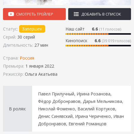
СМОТРЕТЬ ТРЕЙЛЕР
ДОБАВИТЬ В СПИСОК
Статус:
Завершен
Наш сайт
6.6
(
11
голосов)
Серий:
30 серий
Кинопоиск
6.6
(39 019 голосов)
Длительность:
27 мин
Страна:
Россия
Премьера:
1 января 2022
Режиссёр:
Ольга Акатьева
Павел Прилучный, Ирина Розанова,
Фёдор Добронравов, Дарья Мельникова,
В ролях:
Николай Фоменко, Василий Кортуков,
Денис Синявский, Ирина Чериченко, Иван
Добронравов, Евгений Романцов