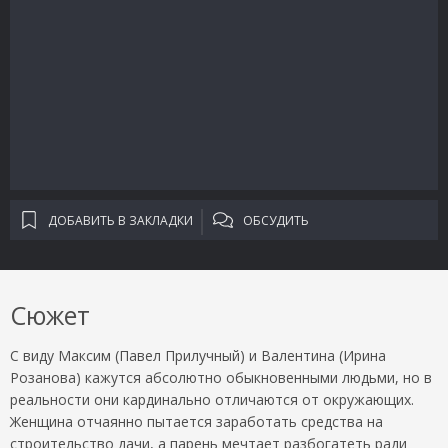
ДОБАВИТЬ В ЗАКЛАДКИ
ОБСУДИТЬ
Сюжет
С виду Максим (Павел Прилучный) и Валентина (Ирина
Розанова) кажутся абсолютно обыкновенными людьми, но в
реальности они кардинально отличаются от окружающих.
Женщина отчаянно пытается заработать средства на
строительство дачи, а парень мечтает разбогатеть ради