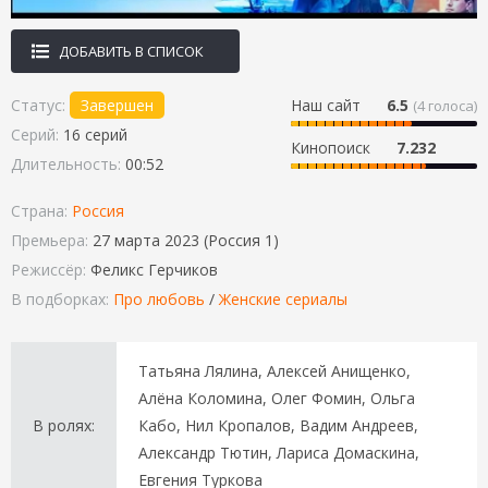
ДОБАВИТЬ В СПИСОК
Статус:
Завершен
Наш сайт
6.5
(
4
голоса)
Серий:
16 серий
Кинопоиск
7.232
Длительность:
00:52
Страна:
Россия
Премьера:
27 марта 2023 (Россия 1)
Режиссёр:
Феликс Герчиков
В подборках:
Про любовь
/
Женские сериалы
Татьяна Лялина, Алексей Анищенко,
Алёна Коломина, Олег Фомин, Ольга
В ролях:
Кабо, Нил Кропалов, Вадим Андреев,
Александр Тютин, Лариса Домаскина,
Евгения Туркова