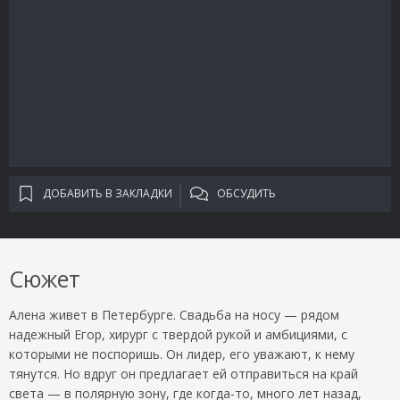
ДОБАВИТЬ В ЗАКЛАДКИ
ОБСУДИТЬ
Сюжет
Алена живет в Петербурге. Свадьба на носу — рядом
надежный Егор, хирург с твердой рукой и амбициями, с
которыми не поспоришь. Он лидер, его уважают, к нему
тянутся. Но вдруг он предлагает ей отправиться на край
света — в полярную зону, где когда-то, много лет назад,