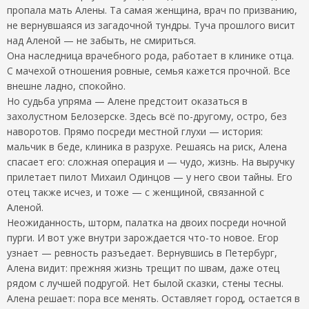
пропала мать Алены. Та самая женщина, врач по призванию,
не вернувшаяся из загадочной тундры. Туча прошлого висит
над Аленой — не забыть, не смириться.
Она наследница врачебного рода, работает в клинике отца.
С мачехой отношения ровные, семья кажется прочной. Все
внешне ладно, спокойно.
Но судьба упряма — Алене предстоит оказаться в
захолустном Белозерске. Здесь всё по-другому, остро, без
наворотов. Прямо посреди местной глухи — история:
мальчик в беде, клиника в разрухе. Решаясь на риск, Алена
спасает его: сложная операция и — чудо, жизнь. На выручку
прилетает пилот Михаил Одинцов — у него свои тайны. Его
отец также исчез, и тоже — с женщиной, связанной с
Аленой.
Неожиданность, шторм, палатка на двоих посреди ночной
пурги. И вот уже внутри зарождается что-то новое. Егор
узнает — ревность разъедает. Вернувшись в Петербург,
Алена видит: прежняя жизнь трещит по швам, даже отец
рядом с лучшей подругой. Нет былой сказки, стены тесны.
Алена решает: пора все менять. Оставляет город, остается в