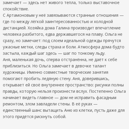
замечает — здесь нет живого тепла, только выставочное
спокойствие.
С Артамоновым у неё завязываются странные отношения —
где-то между лёгкой заинтересованностью и холодной
дистанцией. Хозяйка дома Галина производит впечатление
человека разбитого, едва державшегося на плаву. Ольга не
сразу, но замечает: под слоем идеальной одежды прячутся
ужасные метки, следы страха и боли. Атмосфера дома будто
застыла, каждый шаг здесь — шаг по тонкому льду.
Аня, маленькая дочь, сперва отстранённа, не даёт к себе
приблизиться. Но Ольга замечает в девочке талант
художницы. Именно совместные творческие занятия
помогают пробить ледяную стену. Аня, доверившись,
открывает ей своё внутреннее пространство: рисунки полны
правды, которую нельзя произнести вслух. Постепенно Ольга
начинает видеть главное — дом не исправить фасадным
ремонтом, злом завладели стены. В её руках —
единственный шанс вытащить Аню из клетки, пусть даже для
этого придётся рискнуть собой.