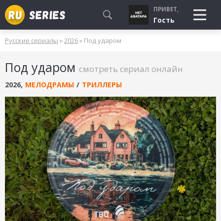
ПРИВЕТ,
Гость
Русские сериалы
»
2026
» Под ударом
СМОТРЮ
Под ударом
БУДУ СМОТРЕТЬ
смотреть сериал онлайн
УЖЕ СМОТРЕЛ
2026
,
МЕЛОДРАМЫ
/
ТРИЛЛЕРЫ