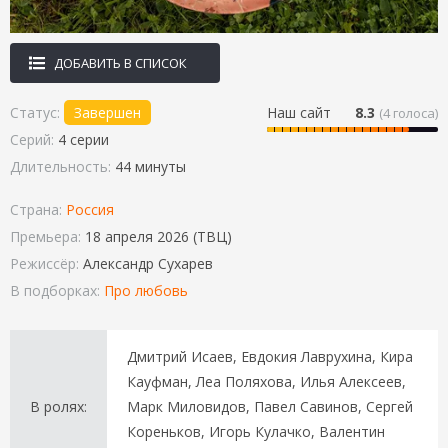
ДОБАВИТЬ В СПИСОК
Статус:
Завершен
Наш сайт
8.3
(
4
голоса)
Серий:
4 серии
Длительность:
44 минуты
Страна:
Россия
Премьера:
18 апреля 2026 (ТВЦ)
Режиссёр:
Александр Сухарев
В подборках:
Про любовь
Дмитрий Исаев, Евдокия Лаврухина, Кира
Кауфман, Леа Поляхова, Илья Алексеев,
В ролях:
Марк Миловидов, Павел Савинов, Сергей
Кореньков, Игорь Кулачко, Валентин