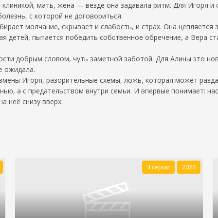
клиникой, мать, жена — везде она задавала ритм. Для Игоря и 
болезнь, с которой не договориться.
бирает молчание, скрывает и слабость, и страх. Она цепляется 
ая детей, пытается победить собственное обречение, а Вера с
сти добрым словом, чуть заметной заботой. Для Алины это ново
е ожидала.
мены Игоря, разорительные схемы, ложь, которая может раздав
знью, а с предательством внутри семьи. И впервые понимает: на
а неё снизу вверх.
4 серии
2026