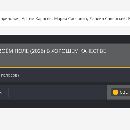
аринович, Артём Карасёв, Мария Срогович, Даниил Саверский, 
ОЁМ ПОЛЕ (2026) В ХОРОШЕМ КАЧЕСТВЕ
голосов)
СВЕ
Ь