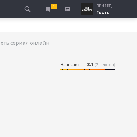
ПРИВЕТ,
0
Гость
АЛЫ
ПРО ПОГРАНИЧНИКОВ
СМОТРЮ
ТЮРЬМА, ЗОНА
БУДУ СМОТРЕТЬ
еть сериал онлайн
СПЕЦСЛУЖБЫ
УЖЕ СМОТРЕЛ
ДЕСАНТНИКИ, ВДВ
ПРО ШКОЛУ, ПОДРОСТКОВ
Наш сайт
8.1
(
7
голосов)
ПРО БОГАТЫХ И БЕДНЫХ
ПРО СИРОТ
ЛЕЙ
ПРО СПОРТ