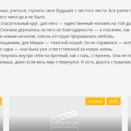
ых, учиться, строить своё будущее с чистого листа. Всё разлет
его никогда и не было.
пасательный круг, для него — единственный человек на той дал
 Сначала держалась за него из благодарности — а спасение, как
и новым началом, сквозь которую прорывалась любовь.
бещанием, для Мишки — тяжёлой ношей. Он не справился — испу
ко одна — она была уже ответственной за новую жизнь.
кнулась внутри себя на прочный, как сталь, стержень. Она не п
алыша, даже если весь мир отвернулся. И хоть дорога страшная,
4 серии
2026