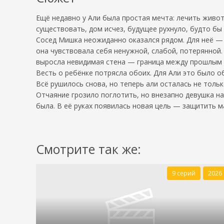
Ещё недавно у Али была простая мечта: лечить животн
существовать, дом исчез, будущее рухнуло, будто бы 
Сосед Мишка неожиданно оказался рядом. Для неё — с
она чувствовала себя ненужной, слабой, потерянной.
выросла невидимая стена — граница между прошлым 
Весть о ребёнке потрясла обоих. Для Али это было о
Всё рушилось снова, но теперь али осталась не толь
Отчаяние грозило поглотить, но внезапно девушка нат
была. В её руках появилась новая цель — защитить м
Смотрите так же:
9 серий
2026