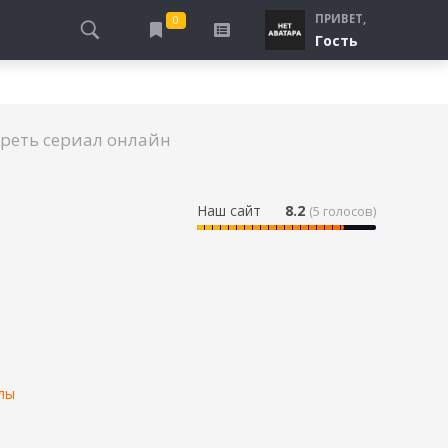
ПРИВЕТ,
0
Гость
АЛЫ
ПРО ПОГРАНИЧНИКОВ
СМОТРЮ
ТЮРЬМА, ЗОНА
БУДУ СМОТРЕТЬ
реть сериал онлайн
СПЕЦСЛУЖБЫ
УЖЕ СМОТРЕЛ
ДЕСАНТНИКИ, ВДВ
ПРО ШКОЛУ, ПОДРОСТКОВ
Наш сайт
8.2
(
5
голосов)
ПРО БОГАТЫХ И БЕДНЫХ
ПРО СИРОТ
ЛЕЙ
ПРО СПОРТ
лы