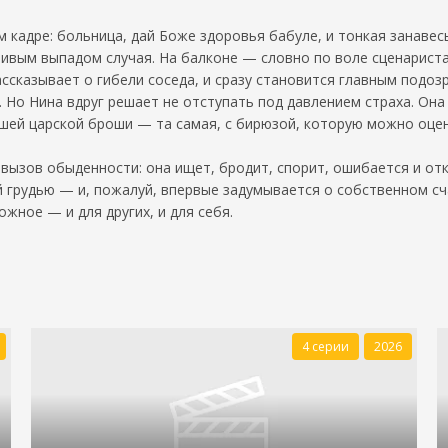
 кадре: больница, дай Боже здоровья бабуле, и тонкая занавес
ривым выпадом случая. На балконе — словно по воле сценарист
ссказывает о гибели соседа, и сразу становится главным подоз
 Но Нина вдруг решает не отступать под давлением страха. Она 
вшей царской броши — та самая, с бирюзой, которую можно оце
вызов обыденности: она ищет, бродит, спорит, ошибается и отк
 грудью — и, пожалуй, впервые задумывается о собственном сча
ное — и для других, и для себя.
4 серии
2026