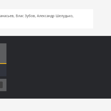
анасьев, Влас Зубов, Александр Шелудько,
Т