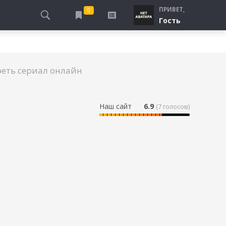
ПРИВЕТ,
0
Гость
АЛЫ
ПРО ПОГРАНИЧНИКОВ
СМОТРЮ
ТЮРЬМА, ЗОНА
БУДУ СМОТРЕТЬ
еть сериал онлайн
СПЕЦСЛУЖБЫ
УЖЕ СМОТРЕЛ
ДЕСАНТНИКИ, ВДВ
ПРО ШКОЛУ, ПОДРОСТКОВ
Наш сайт
6.9
(
7
голосов)
ПРО БОГАТЫХ И БЕДНЫХ
ПРО СИРОТ
ЛЕЙ
ПРО СПОРТ