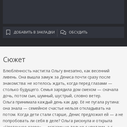
ДОБАВИТЬ В ЗАКЛАДКИ
ОБСУДИТЬ
Сюжет
Влюблённость настигла Ольгу внезапно, как весенний
ливень. Она вышла замуж за Дениса почти сразу после
знакомства: не хотелось ждать, когда перед глазами —
столько будущего. Семья зарядила дом смехом — сначала
дочь, потом сын, шумный, шустрый, словно ветер.
Ольга принимала каждый день как дар. Её не пугала рутина:
она знала — семейное счастье нельзя откладывать на
потом. Когда дети стали старше, Денис предложил ей — а не
попробовать ли себя в деле? Ольга рискнула и открыла
«Цветочное озеро» — магазин не только с цветами, а с