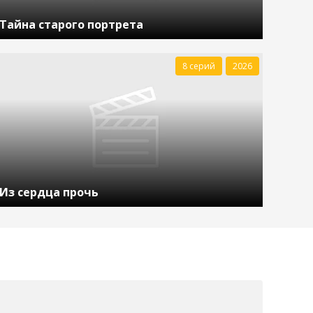
Тайна старого портрета
8 серий
2026
Из сердца прочь