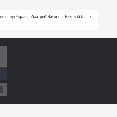
лександр Чураев, Дмитрий Никонов, Николай Козак,
Т