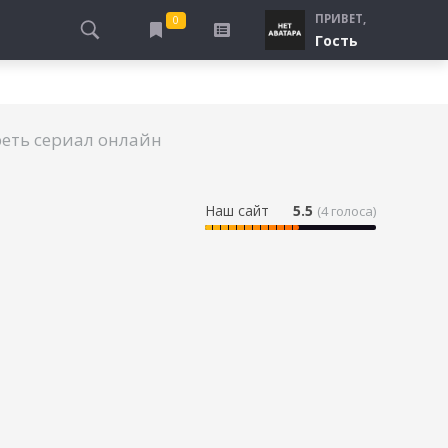
ПРИВЕТ,
0
Гость
АЛЫ
ПРО ПОГРАНИЧНИКОВ
СМОТРЮ
ТЮРЬМА, ЗОНА
БУДУ СМОТРЕТЬ
еть сериал онлайн
СПЕЦСЛУЖБЫ
УЖЕ СМОТРЕЛ
ДЕСАНТНИКИ, ВДВ
ПРО ШКОЛУ, ПОДРОСТКОВ
Наш сайт
5.5
(
4
голоса)
ПРО БОГАТЫХ И БЕДНЫХ
ПРО СИРОТ
ЛЕЙ
ПРО СПОРТ