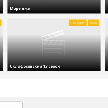
Море лжи
16 серий
2026
Склифосовский 13 сезон