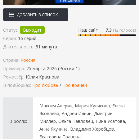
ДОБАВИТЬ В СПИСОК
Статус:
Выходит
Наш сайт
7.3
(
12
голосов)
Серий:
16 серий
Длительность:
51 минута
Страна:
Россия
Премьера:
25 марта 2026 (Россия-1)
Режиссёр:
Юлия Краснова
В подборках:
Про любовь
/
Про врачей
Максим Аверин, Мария Куликова, Елена
Яковлева, Андрей Ильин, Дмитрий
В ролях:
Миллер, Ольга Павловец, Нина Усатова,
Анна Якунина, Владимир Жеребцов,
Екатерина Травова