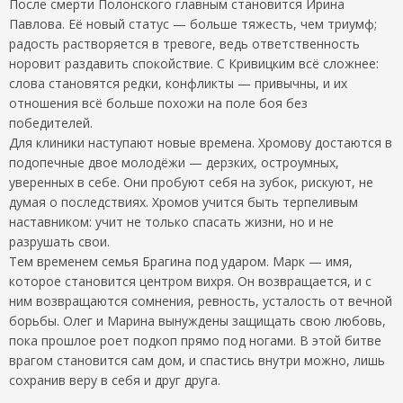
После смерти Полонского главным становится Ирина
Павлова. Её новый статус — больше тяжесть, чем триумф;
радость растворяется в тревоге, ведь ответственность
норовит раздавить спокойствие. С Кривицким всё сложнее:
слова становятся редки, конфликты — привычны, и их
отношения всё больше похожи на поле боя без
победителей.
Для клиники наступают новые времена. Хромову достаются в
подопечные двое молодёжи — дерзких, остроумных,
уверенных в себе. Они пробуют себя на зубок, рискуют, не
думая о последствиях. Хромов учится быть терпеливым
наставником: учит не только спасать жизни, но и не
разрушать свои.
Тем временем семья Брагина под ударом. Марк — имя,
которое становится центром вихря. Он возвращается, и с
ним возвращаются сомнения, ревность, усталость от вечной
борьбы. Олег и Марина вынуждены защищать свою любовь,
пока прошлое роет подкоп прямо под ногами. В этой битве
врагом становится сам дом, и спастись внутри можно, лишь
сохранив веру в себя и друг друга.