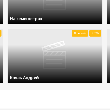
На семи ветрах
8 серий
2026
Князь Андрей