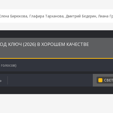
Eлeнa Биpюкoвa, Глaфиpa Tapxaнoвa, Дмитpий Бeдepин, Лиaнa Г
ОД КЛЮЧ (2026) В ХОРОШЕМ КАЧЕСТВЕ
голосов)
СВЕ
Ь