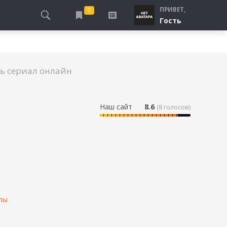
ПРИВЕТ,
0
Гость
АЛЫ
ПРО ПОГРАНИЧНИКОВ
СМОТРЮ
ТЮРЬМА, ЗОНА
БУДУ СМОТРЕТЬ
ь сериал онлайн
СПЕЦСЛУЖБЫ
УЖЕ СМОТРЕЛ
ДЕСАНТНИКИ, ВДВ
ПРО ШКОЛУ, ПОДРОСТКОВ
Наш сайт
8.6
(
8
голосов)
ПРО БОГАТЫХ И БЕДНЫХ
ПРО СИРОТ
ЛЕЙ
ПРО СПОРТ
лы