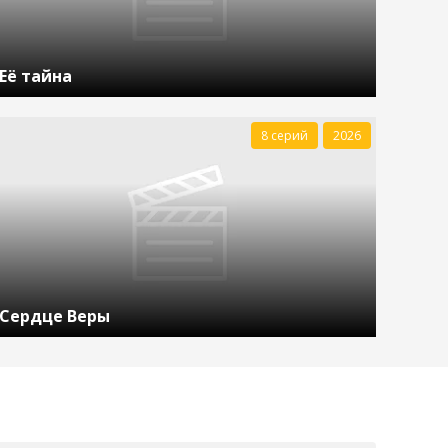
Её тайна
8 серий
2026
Сердце Веры