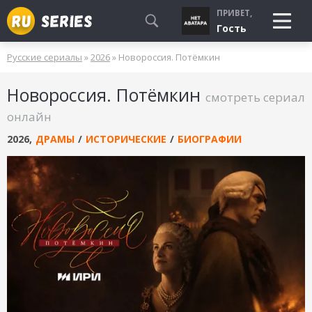
ПРИВЕТ,
Гость
Русские сериалы
»
2026
» Новороссия. Потёмкин
СМОТРЮ
Новороссия. Потёмкин
БУДУ СМОТРЕТЬ
смотреть сериал
УЖЕ СМОТРЕЛ
онлайн
2026
,
ДРАМЫ
/
ИСТОРИЧЕСКИЕ
/
БИОГРАФИИ