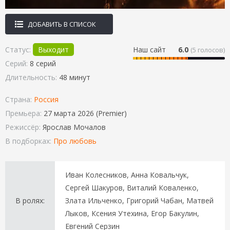
ДОБАВИТЬ В СПИСОК
Статус:
Выходит
Наш сайт
6.0
(
5
голосов)
Серий:
8 серий
Длительность:
48 минут
Страна:
Россия
Премьера:
27 марта 2026 (Premier)
Режиссёр:
Ярослав Мочалов
В подборках:
Про любовь
Иван Колесников, Анна Ковальчук,
Сергей Шакуров, Виталий Коваленко,
В ролях:
Злата Ильченко, Григорий Чабан, Матвей
Лыков, Ксения Утехина, Егор Бакулин,
Евгений Серзин