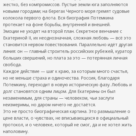
жестко, без компромиссов. Пустые земли юга заполняются
новыми городами; на берегах Черного моря гремят судовые
колокола первого флота. Вся биография Потемкина
протекает на фоне борьбы, внутренней и внешней.
Эмоции не уходят на второй план. Секретное венчание с
Екатериной II, их неоднозначная, сложная любовь — всё это
становится нервом повествования. Параллельно идёт другая
линия: он — главный строитель российских рубежей, куратор
больших свершений, но плата за это — потерянная личная
свобода.
Каждое действие — шаг к краю, за которым много счастья,
но не меньше страха и одиночества. Россия, благодаря
Потемкину, переходит в новую историческую фазу. Любовь и
долг становятся одним лицом. Для Екатерины он был
незаменимым, для страны — человеком, чьи заслуги
неизмеримы, но даром ничего не достаётся.
Это не просто биографическая картина. Это размышление о
цене власти, о чувствах, не вписывающихся в официальный
протокол, и о человеке, который не смог, да и не хотел жить
наполовину.