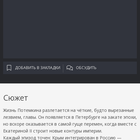
ДОБАВИТЬ В ЗАКЛАДКИ
ОБСУДИТЬ
Сюжет
Жизнь Потемкина разлетается на чёткие, будто вырезанные
лезвием, главы. Он появляется в Петербурге на закате эпохи,
но вскоре оказывается в самой гуще перемен, когда вместе с
Екатериной II строит новые контуры империи.
Каждый эпизод точен: Крым интегрирован в Россию —