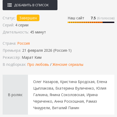
ДОБАВИТЬ В СПИСОК
Статус:
Завершен
Наш сайт
7.5
(
6
голосов)
Серий:
4 серии
Длительность:
45 минут
Страна:
Россия
Премьера:
21 февраля 2026 (Россия-1)
Режиссёр:
Марат Ким
В подборках:
Про любовь
/
Женские сериалы
Олег Назаров, Кристина Бродская, Елена
Цыплакова, Екатерина Вуличенко, Юлия
В ролях:
Галкина, Янина Соколовская, Ирина
Чериченко, Анна Роскошная, Рамаз
Чиаурели, Виталий Панин