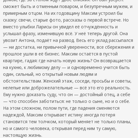
сможет быть и отменным поваром, и безупречным мужем, и
примерным отцом. На их годовщину Максим устроил бы
сказку: свечи, старые фото, рассказы о первой встрече. Но
вместо улыбки Ларисы он увидел её отчуждённость и
услышал фразу, изменившую всё. У неё теперь другой. Она
увозит Антона, подаёт на развод. Весь его уклад рассыпался
— ни достатка, ни привычной уверенности, все сбережения и
прошлое ушли в её бизнес. Максим остаётся в пустой
квартире, гадая: где начать новую жизнь? Он возвращается
на кухню, к любимому делу — и одновременно учится быть
один, сильный, но открытый новым людям и
обстоятельствам. Женский этаж, соседи, просьбы и советы,
нелепые или доброжелательные — всё это его реальность.
Ему нужно доказать суду, что он — достойный отец, а себе
— что способен заботиться: не только о сыне, но и о себе.
На этом сложном, полом пути, где падения сменяются
надеждой, Максим открывает истину: иногда потеря
становится тем толчком, который меняет не только планы,
но и самого человека, открывая перед ним ту самую,
настоящую жизнь.