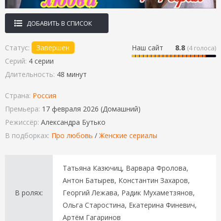
ДОБАВИТЬ В СПИСОК
Статус:
Завершен
Наш сайт
8.8
(
4
голоса)
Серий:
4 серии
Длительность:
48 минут
Страна:
Россия
Премьера:
17 февраля 2026 (Домашний)
Режиссёр:
Александра Бутько
В подборках:
Про любовь
/
Женские сериалы
Татьяна Казючиц, Варвара Фролова,
Антон Батырев, Константин Захаров,
В ролях:
Георгий Лежава, Радик Мухаметзянов,
Ольга Старостина, Екатерина Финевич,
Артём Гагаринов