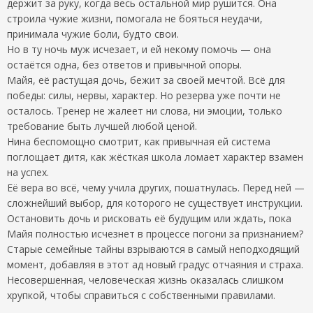
держит за руку, когда весь остальной мир рушится. Она
строила чужие жизни, помогала не бояться неудачи,
принимала чужие боли, будто свои.
Но в ту ночь муж исчезает, и ей некому помочь — она
остаётся одна, без ответов и привычной опоры.
Майя, её растущая дочь, бежит за своей мечтой. Всё для
победы: силы, нервы, характер. Но резерва уже почти не
осталось. Тренер не жалеет ни слова, ни эмоции, только
требование быть лучшей любой ценой.
Нина беспомощно смотрит, как привычная ей система
поглощает дитя, как жёсткая школа ломает характер взамен
на успех.
Её вера во всё, чему учила других, пошатнулась. Перед ней —
сложнейший выбор, для которого не существует инструкции.
Остановить дочь и рисковать её будущим или ждать, пока
Майя полностью исчезнет в процессе погони за признанием?
Старые семейные тайны взрываются в самый неподходящий
момент, добавляя в этот ад новый градус отчаяния и страха.
Несовершенная, человеческая жизнь оказалась слишком
хрупкой, чтобы справиться с собственными правилами.