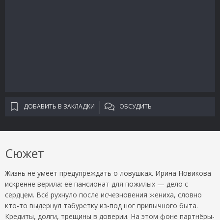
ДОБАВИТЬ В ЗАКЛАДКИ
ОБСУДИТЬ
Сюжет
Жизнь не умеет предупреждать о ловушках. Ирина Новикова
искренне верила: её пансионат для пожилых — дело с
сердцем. Всё рухнуло после исчезновения жениха, словно
кто-то выдернул табуретку из-под ног привычного быта.
Кредиты, долги, трещины в доверии. На этом фоне партнёры-