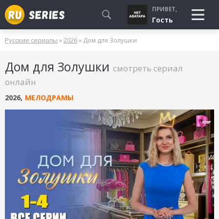
ПРИВЕТ,
Гость
Русские сериалы
»
2026
» Дом для Золушки
СМОТРЮ
Дом для Золушки
БУДУ СМОТРЕТЬ
смотреть сериал
УЖЕ СМОТРЕЛ
онлайн
2026
,
МЕЛОДРАМЫ