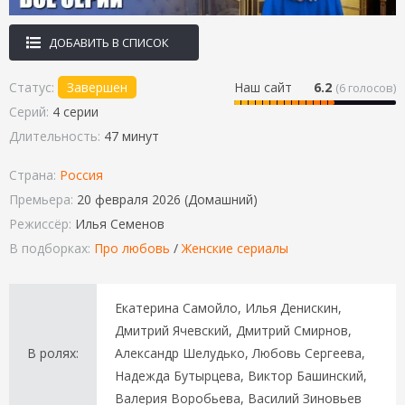
ДОБАВИТЬ В СПИСОК
Статус:
Завершен
Наш сайт
6.2
(
6
голосов)
Серий:
4 серии
Длительность:
47 минут
Страна:
Россия
Премьера:
20 февраля 2026 (Домашний)
Режиссёр:
Илья Семенов
В подборках:
Про любовь
/
Женские сериалы
Екатерина Самойло, Илья Денискин,
Дмитрий Ячевский, Дмитрий Смирнов,
В ролях:
Александр Шелудько, Любовь Сергеева,
Надежда Бутырцева, Виктор Башинский,
Валерия Воробьева, Василий Зиновьев