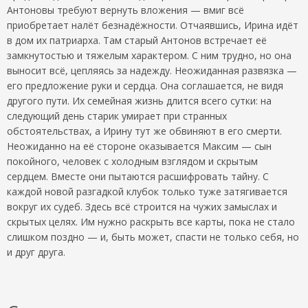
Антоновы требуют вернуть вложения — вмиг всё
приобретает налёт безнадёжности. Отчаявшись, Ирина идёт
в дом их патриарха. Там старый Антонов встречает её
замкнутостью и тяжелым характером. С ним трудно, но она
выносит всё, цепляясь за надежду. Неожиданная развязка —
его предложение руки и сердца. Она соглашается, не видя
другого пути. Их семейная жизнь длится всего сутки: на
следующий день старик умирает при странных
обстоятельствах, а Ирину тут же обвиняют в его смерти.
Неожиданно на её стороне оказывается Максим — сын
покойного, человек с холодным взглядом и скрытым
сердцем. Вместе они пытаются расшифровать тайну. С
каждой новой разгадкой клубок только туже затягивается
вокруг их судеб. Здесь всё строится на чужих замыслах и
скрытых целях. Им нужно раскрыть все карты, пока не стало
слишком поздно — и, быть может, спасти не только себя, но
и друг друга.