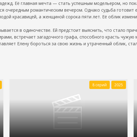
надежд. Её главная мечта — стать успешным модельером, но по
ься очередным романтическим вечером. Однако судьба готовит 
одой красавицей, а женщиной сорока пяти лет. Её облик измени
зывается в одиночестве. Ей предстоит выяснить, что стало прич
мирами, встречает загадочного графа, способного красть чужую
тавляет Елену бороться за свою жизнь и утраченный облик, ста
8 серий
2025