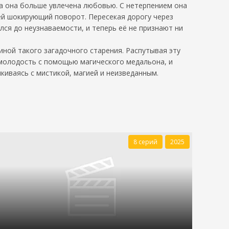
ка она больше увлечена любовью. С нетерпением она
ей шокирующий поворот. Пересекая дорогу через
лся до неузнаваемости, и теперь её не признают ни
иной такого загадочного старения. Распутывая эту
 молодость с помощью магического медальона, и
лкиваясь с мистикой, магией и неизведанным.
8 серий
2025