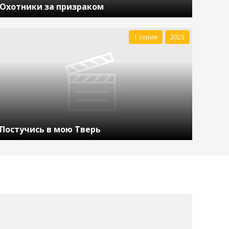
Охотники за призраком
1 серия
2025
Постучись в мою Тверь