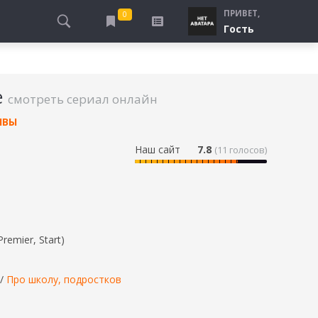
ПРИВЕТ,
0
Гость
АЛЫ
ПРО ПОГРАНИЧНИКОВ
СМОТРЮ
ТЮРЬМА, ЗОНА
е
БУДУ СМОТРЕТЬ
смотреть сериал онлайн
СПЕЦСЛУЖБЫ
УЖЕ СМОТРЕЛ
ИВЫ
ДЕСАНТНИКИ, ВДВ
ПРО ШКОЛУ, ПОДРОСТКОВ
Наш сайт
7.8
(
11
голосов)
ПРО БОГАТЫХ И БЕДНЫХ
ПРО СИРОТ
ЛЕЙ
ПРО СПОРТ
Premier, Start)
/
Про школу, подростков