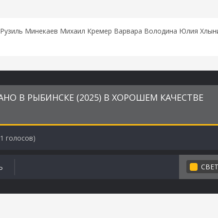
Рузиль Минекаев Михаил Кремер Варвара Володина Юлия Хлынин
О В РЫБИНСКЕ (2025) В ХОРОШЕМ КАЧЕСТВЕ
1
голосов)
СВЕ
Ь