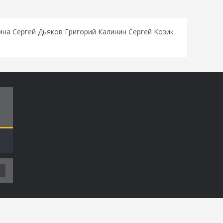
а Сергей Дьяков Григорий Калинин Сергей Козик
Т