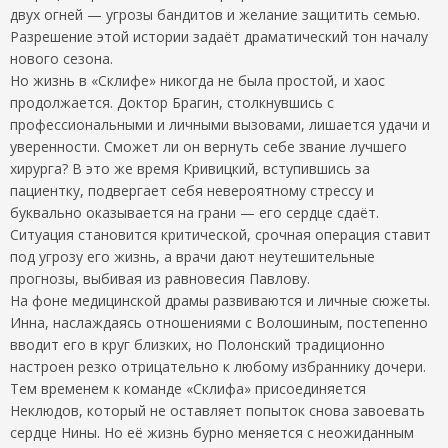
двух огней — угрозы бандитов и желание защитить семью.
Разрешение этой истории задаёт драматический тон началу
нового сезона.
Но жизнь в «Склифе» никогда не была простой, и хаос
продолжается. Доктор Брагин, столкнувшись с
профессиональными и личными вызовами, лишается удачи и
уверенности. Сможет ли он вернуть себе звание лучшего
хирурга? В это же время Кривицкий, вступившись за
пациентку, подвергает себя невероятному стрессу и
буквально оказывается на грани — его сердце сдаёт.
Ситуация становится критической, срочная операция ставит
под угрозу его жизнь, а врачи дают неутешительные
прогнозы, выбивая из равновесия Павлову.
На фоне медицинской драмы развиваются и личные сюжеты.
Инна, наслаждаясь отношениями с Волошиным, постепенно
вводит его в круг близких, но Полонский традиционно
настроен резко отрицательно к любому избраннику дочери.
Тем временем к команде «Склифа» присоединяется
Неклюдов, который не оставляет попыток снова завоевать
сердце Нины. Но её жизнь бурно меняется с неожиданным