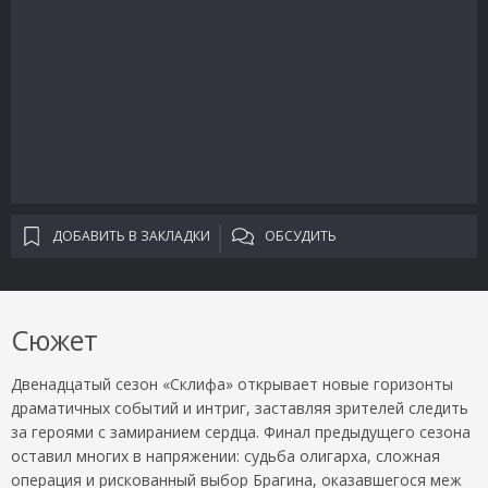
ДОБАВИТЬ В ЗАКЛАДКИ
ОБСУДИТЬ
Сюжет
Двенадцатый сезон «Склифа» открывает новые горизонты
драматичных событий и интриг, заставляя зрителей следить
за героями с замиранием сердца. Финал предыдущего сезона
оставил многих в напряжении: судьба олигарха, сложная
операция и рискованный выбор Брагина, оказавшегося меж