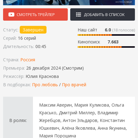
СМОТРЕТЬ ТРЕЙЛЕР
ДОБАВИТЬ В СПИСОК
Статус:
Завершен
Наш сайт
6.0
(
18
голосов)
Серий:
16 серий
Кинопоиск
7.663
Длительность:
00:45
Страна:
Россия
Премьера:
26 декабря 2024 (Смотрим)
Режиссёр:
Юлия Краснова
В подборках:
Про любовь
/
Про врачей
Максим Аверин, Мария Куликова, Ольга
Красько, Дмитрий Миллер, Владимир
В ролях:
Жеребцов, Антон Эльдаров, Константин
Юшкевич, Алёна Яковлева, Анна Якунина,
Мария Порошина