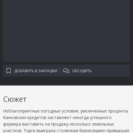
ДОБАВИТЬ В ЗАКЛАДКИ
ОБСУДИТЬ
Сюжет
Неблагоприятные погодные условия, увеличенные проценты
банковских кредитов заставляют некогда успешного
фермера выставить на продажу несколько земельных
участков. Торги выиграла столичная бизнесвумен привыкшая