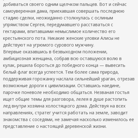
добиваться своего одним щелчком пальцев. Вот и сейчас
самоуверенная дама, приехавшая совершать последнюю
стадию сделки, неожиданно столкнулась с ослиным
упрямством Сергея, передумавшего расставаться с
гектарами, впитавшими немыслимое количество его
крестьянского пота. Никакие женские уловки Алисы не
действуют на угрюмого сурового мужчину.
Впервые оказавшись в безвыходном положении,
амбициозная женщина, собрав всю оставшуюся волю в
кулак, решила бороться до победного конца — вывесить
белый флаг всегда успеется. Тем более сама природа,
поддерживая горожанку наслала сильнейший ураган, отрезав
возможные дороги к цивилизации. Оставшись наедине,
парочке поневоле необходимо общаться. Незваная гостья
ищет общие темы для разговора, лелея в душе растопить
лед внутри хозяина холостяцкого дома. Действуя на всех
направлениях, стратег учится работать на земле, заводит
знакомства с соседями, не замечая насколько изменилось ее
представление о настоящей деревенской жизни.