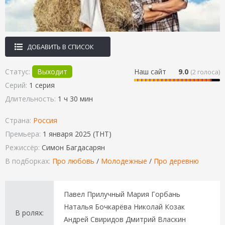
ДОБАВИТЬ В СПИСОК
Статус:
Выходит
Наш сайт
9.0
(
2
голоса)
Серий:
1 серия
Длительность:
1 ч 30 мин
Страна:
Россия
Премьера:
1 января 2025 (ТНТ)
Режиссёр:
Симон Багдасарян
В подборках:
Про любовь
/
Молодежные
/
Про деревню
Павел Прилучный Мария Горбань
Наталья Бочкарёва Николай Козак
В ролях:
Андрей Свиридов Дмитрий Власкин