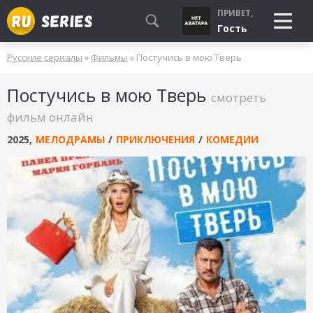
ПРИВЕТ,
Гость
Русские сериалы
»
Фильмы
» Постучись в мою Тверь
СМОТРЮ
Постучись в мою Тверь
БУДУ СМОТРЕТЬ
смотреть
УЖЕ СМОТРЕЛ
фильм онлайн
2025
,
МЕЛОДРАМЫ
/
ПРИКЛЮЧЕНИЯ
/
КОМЕДИИ