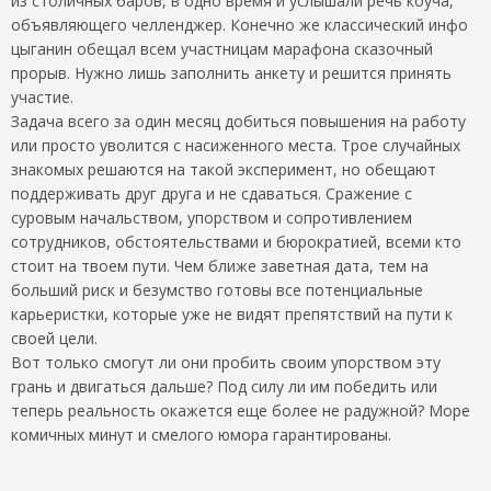
из столичных баров, в одно время и услышали речь коуча,
объявляющего челленджер. Конечно же классический инфо
цыганин обещал всем участницам марафона сказочный
прорыв. Нужно лишь заполнить анкету и решится принять
участие.
Задача всего за один месяц добиться повышения на работу
или просто уволится с насиженного места. Трое случайных
знакомых решаются на такой эксперимент, но обещают
поддерживать друг друга и не сдаваться. Сражение с
суровым начальством, упорством и сопротивлением
сотрудников, обстоятельствами и бюрократией, всеми кто
стоит на твоем пути. Чем ближе заветная дата, тем на
больший риск и безумство готовы все потенциальные
карьеристки, которые уже не видят препятствий на пути к
своей цели.
Вот только смогут ли они пробить своим упорством эту
грань и двигаться дальше? Под силу ли им победить или
теперь реальность окажется еще более не радужной? Море
комичных минут и смелого юмора гарантированы.