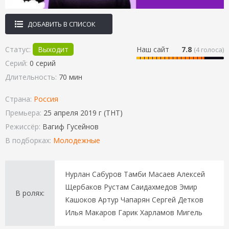
ДОБАВИТЬ В СПИСОК
Статус:
Выходит
Наш сайт
7.8
(
4
голоса)
Серий:
0 серий
Длительность:
70 мин
Страна:
Россия
Премьера:
25 апреля 2019 г (ТНТ)
Режиссёр:
Вагиф Гусейнов
В подборках:
Молодежные
Нурлан Сабуров Тамби Масаев Алексей
Щербаков Рустам Саидахмедов Эмир
В ролях:
Кашоков Артур Чапарян Сергей Детков
Илья Макаров Гарик Харламов Мигель