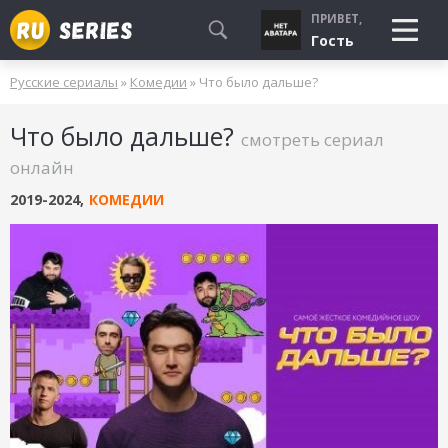
ПРИВЕТ,
Гость
Русские сериалы
»
Комедии
» Что было дальше?
СМОТРЮ
Что было дальше?
БУДУ СМОТРЕТЬ
смотреть сериал
УЖЕ СМОТРЕЛ
онлайн
2019-2024
,
КОМЕДИИ