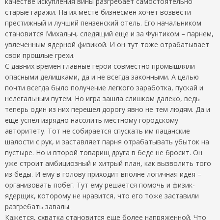
качестве искупления вины разгребает самостоятельно
старые гаражи. На их месте бизнесмен хочет возвести
престижный и лучший пензенский отель. Его начальником
становится Михалыч, следящий еще и за Фунтиком – парнем,
увлеченным ядерной физикой. И он тут тоже отрабатывает
свои прошлые грехи.
С давних времен главные герои совместно промышляли
опасными делишками, да и не всегда законными. А целью
почти всегда было получение легкого заработка, пускай и
нелегальным путем. Но игра зашла слишком далеко, ведь
теперь один из них перешел дорогу явно не тем людям. Да и
еще успел изрядно насолить местному городскому
авторитету. Тот не собирается спускать им пацанские
шалости с рук, и заставляет парня отрабатывать убыток на
пустыре. Но и второй товарищ друга в беде не бросит. Он
уже строит амбициозный и хитрый план, как вызволить того
из беды. И ему в голову приходит вполне логичная идея –
организовать побег. Тут ему решается помочь и физик-
ядерщик, которому не нравится, что его тоже заставили
разгребать завалы.
Кажется, схватка становится еще более напряженной. Что