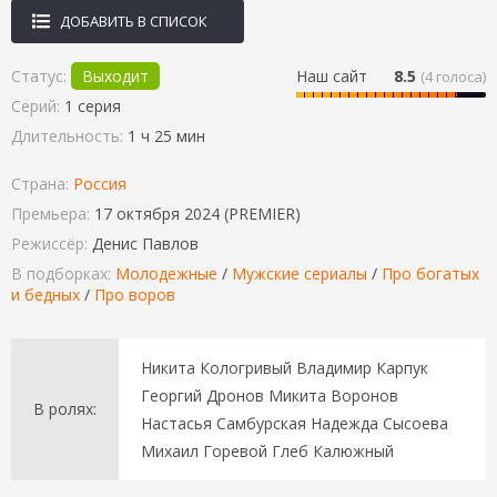
ДОБАВИТЬ В СПИСОК
Статус:
Выходит
Наш сайт
8.5
(
4
голоса)
Серий:
1 серия
Длительность:
1 ч 25 мин
Страна:
Россия
Премьера:
17 октября 2024 (PREMIER)
Режиссёр:
Денис Павлов
В подборках:
Молодежные
/
Мужские сериалы
/
Про богатых
и бедных
/
Про воров
Никита Кологривый Владимир Карпук
Георгий Дронов Микита Воронов
В ролях:
Настасья Самбурская Надежда Сысоева
Михаил Горевой Глеб Калюжный