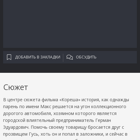
ДОБАВИТЬ В ЗАКЛАДКИ
ОБСУДИТЬ
Сюжет
В центре сюжета фильма «Кореша» история, как однажды
парень по имени Макс решается на угон коллекционного
дорогого автомобиля, хозяином которого является
городской влиятельный предприниматель Герман
Эдуардович. Помочь своему товарищу бросается друг с
прозвищем Гусь, хоть он и попал в заложники, и сейчас в