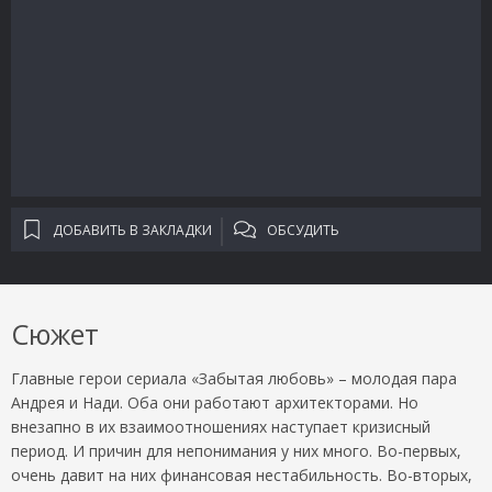
ДОБАВИТЬ В ЗАКЛАДКИ
ОБСУДИТЬ
Сюжет
Главные герои сериала «Забытая любовь» – молодая пара
Андрея и Нади. Оба они работают архитекторами. Но
внезапно в их взаимоотношениях наступает кризисный
период. И причин для непонимания у них много. Во-первых,
очень давит на них финансовая нестабильность. Во-вторых,