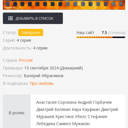
ДОБАВИТЬ В СПИСОК
Статус:
Завершен
Наш сайт
7.5
(
2
голоса)
Серий:
4 серии
Длительность:
4 серии
Страна:
Россия
Премьера:
13 сентября 2024 (Домашний)
Режиссёр:
Валерий Ибрагимов
В подборках:
Про любовь
Анастасия Сорокина Андрей Горбачев
Дмитрий Белякин Кира Кауфман Дмитрий
В ролях:
Мурашев Кристина Убелс Стефания
Лебедева Самвел Мужикян