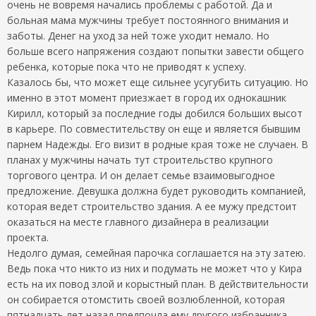
очень не вовремя начались проблемы с работой. Да и
больная мама мужчины требует постоянного внимания и
заботы. Денег на уход за ней тоже уходит немало. Но
больше всего напряжения создают попытки завести общего
ребенка, которые пока что не приводят к успеху.
Казалось бы, что может еще сильнее усугубить ситуацию. Но
именно в этот момент приезжает в город их однокашник
Кирилл, который за последние годы добился больших высот
в карьере. По совместительству он еще и является бывшим
парнем Надежды. Его визит в родные края тоже не случаен. В
планах у мужчины начать тут строительство крупного
торгового центра. И он делает семье взаимовыгодное
предложение. Девушка должна будет руководить компанией,
которая ведет строительство здания. А ее мужу предстоит
оказаться на месте главного дизайнера в реализации
проекта.
Недолго думая, семейная парочка соглашается на эту затею.
Ведь пока что никто из них и подумать не может что у Кира
есть на их повод злой и корыстный план. В действительности
он собирается отомстить своей возлюбленной, которая
пятнадцать лет назад предпочла ему другого избранника.