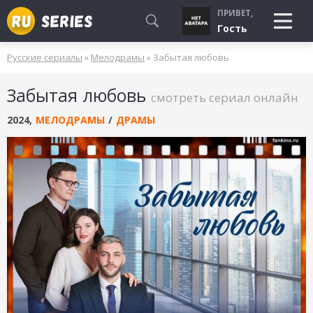
ПРИВЕТ,
Гость
Русские сериалы
»
Мелодрамы
» Забытая любовь
СМОТРЮ
Забытая любовь
БУДУ СМОТРЕТЬ
смотреть сериал онлайн
УЖЕ СМОТРЕЛ
2024
,
МЕЛОДРАМЫ
/
ДРАМЫ