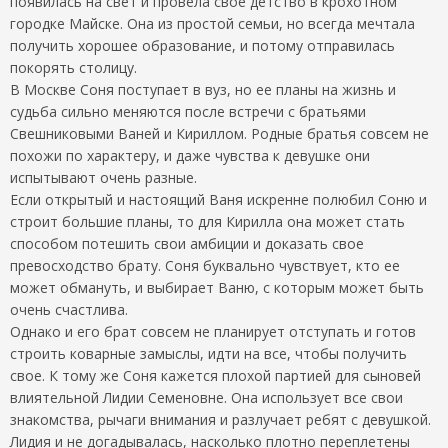
появилась на свет и провела свое детство в крохотном
городке Майске. Она из простой семьи, но всегда мечтала
получить хорошее образование, и потому отправилась
покорять столицу.
В Москве Соня поступает в вуз, но ее планы на жизнь и
судьба сильно меняются после встречи с братьями
Свешниковыми Ваней и Кириллом. Родные братья совсем не
похожи по характеру, и даже чувства к девушке они
испытывают очень разные.
Если открытый и настоящий Ваня искренне полюбил Соню и
строит большие планы, то для Кирилла она может стать
способом потешить свои амбиции и доказать свое
превосходство брату. Соня буквально чувствует, кто ее
может обмануть, и выбирает Ваню, с которым может быть
очень счастлива.
Однако и его брат совсем не планирует отступать и готов
строить коварные замыслы, идти на все, чтобы получить
свое. К тому же Соня кажется плохой партией для сыновей
влиятельной Лидии Семеновне. Она использует все свои
знакомства, рычаги внимания и разлучает ребят с девушкой.
Лидия и не догадывалась, насколько плотно переплетены