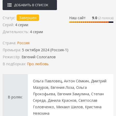
ДОБАВИТЬ В СПИСОК
Статус:
Завершен
Наш сайт
9.0
(
2
голоса)
Серий:
4 серии
Длительность:
4 серии
Страна:
Россия
Премьера:
5 октября 2024 (Россия-1)
Режиссёр:
Евгений Сологалов
В подборках:
Про любовь
Ольга Павловец, Антон Сёмкин, Дмитрий
Мазуров, Евгения Лоза, Ольга
Прокофьева, Евгения Замулина, Степан
В ролях:
Середа, Данила Краснов, Святослав
Головченко, Михаил Шилов, Кристина
Неяскина