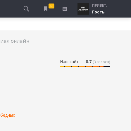
ПРИВЕТ,
0
Гость
АЛЫ
ПРО ПОГРАНИЧНИКОВ
СМОТРЮ
ТЮРЬМА, ЗОНА
БУДУ СМОТРЕТЬ
риал онлайн
СПЕЦСЛУЖБЫ
УЖЕ СМОТРЕЛ
ДЕСАНТНИКИ, ВДВ
ПРО ШКОЛУ, ПОДРОСТКОВ
Наш сайт
8.7
(
3
голоса)
ПРО БОГАТЫХ И БЕДНЫХ
ПРО СИРОТ
ЛЕЙ
ПРО СПОРТ
 бедных