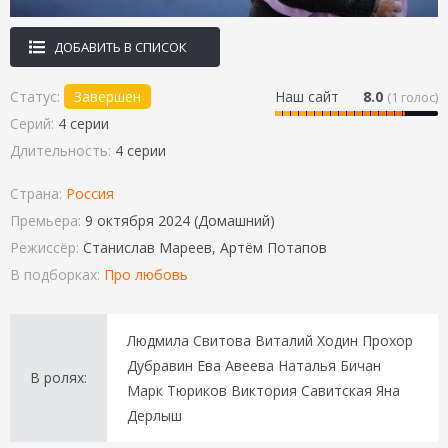
ДОБАВИТЬ В СПИСОК
Статус:
Завершен
Наш сайт
8.0
(
1
голос)
Серий:
4 серии
Длительность:
4 серии
Страна:
Россия
Премьера:
9 октября 2024 (Домашний)
Режиссёр:
Станислав Мареев, Артём Потапов
В подборках:
Про любовь
Людмила Свитова Виталий Ходин Прохор
Дубравин Ева Авеева Наталья Бичан
В ролях:
Марк Тюриков Виктория Савитская Яна
Дерлыш